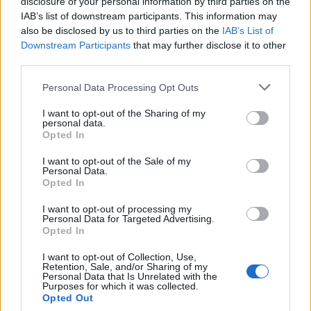
disclosure of your personal information by third parties on the
IAB’s list of downstream participants. This information may
Τα θέματα Γ και Δ, τα οποία απαιτούν
also be disclosed by us to third parties on the
IAB’s List of
συνδυαστική και συνθετική προσέγγιση, κρίνονται
Downstream Participants
that may further disclose it to other
third parties.
μεν απαιτητικά ως προς την οργάνωση της
απάντησης, αλλά δεν περιλαμβάνουν ασάφειες ή
Personal Data Processing Opt Outs
παγίδες, επιτρέποντας σε καλά διαβασμένους
I want to opt-out of the Sharing of my
μαθητές να αποδώσουν με επάρκεια. Συνολικά, οι
personal data.
υποψήφιοι που έχουν μελετήσει ουσιαστικά
Opted In
αναμένεται να σημειώσουν υψηλές επιδόσεις,
I want to opt-out of the Sale of my
καθώς τα φετινά θέματα προσφέρονται για
Personal Data.
Opted In
τεκμηριωμένες και ολοκληρωμένες απαντήσεις.
I want to opt-out of processing my
Για την Ιστορία τοποθετήθηκε και η ΟΕΦΕ
Personal Data for Targeted Advertising.
Opted In
σχολιάζοντας ότι χαρακτηρίζονται σχετικά
εύκολα και σαφώς διατυπωμένα, χωρίς ιδιαίτερες
I want to opt-out of Collection, Use,
Retention, Sale, and/or Sharing of my
παγίδες ή ασαφή σημεία. Η πλειονότητα των
Personal Data that Is Unrelated with the
Purposes for which it was collected.
υποψηφίων αναμένεται να τα προσεγγίσει με
Opted Out
άνεση, με πιθανή εξαίρεση το ερώτημα (α) στο