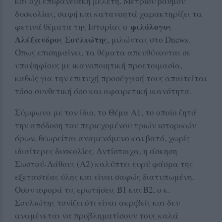
και όχι επιφανειακή μελέτη. Μετρίου βαθμού
δυσκολίας, σαφή και κατανοητά χαρακτηρίζει τα
φιλόλογος
φετινά θέματα της Ιστορίας ο
Αλέξανδρος Σουλιώτης
, μιλώντας στο Dnews.
Όπως επισημαίνει, τα θέματα απευθύνονται σε
υποψηφίους με ικανοποιητική προετοιμασία,
καθώς για την επιτυχή προσέγγισή τους απαιτείται
τόσο συνθετική όσο και αφαιρετική ικανότητα.
Σύμφωνα με τον ίδιο, το Θέμα Α1, το οποίο ζητά
την απόδοση του περιεχομένου τριών ιστορικών
όρων, θεωρείται αναμενόμενο και βατό, χωρίς
ιδιαίτερες δυσκολίες. Αντίστοιχα, η άσκηση
Σωστού-Λάθους (Α2) καλύπτει ευρύ φάσμα της
εξεταστέας ύλης και είναι σαφώς διατυπωμένη.
Όσον αφορά τις ερωτήσεις Β1 και Β2, ο κ.
Σουλιώτης τονίζει ότι είναι ακριβείς και δεν
αναμένεται να προβληματίσουν τους καλά