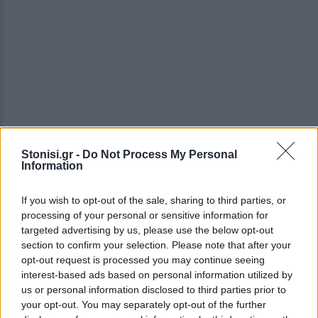
Stonisi.gr -
Do Not Process My Personal
Information
Από πλευράς τονίζεται ότι τα φετινά θέματα στο
μάθημα της Ιστορίας χαρακτηρίζονται πιο
If you wish to opt-out of the sale, sharing to third parties, or
προσιτά σε σχέση με προηγούμενες χρονιές, χωρίς
processing of your personal or sensitive information for
ιδιαίτερες δυσκολίες για τους υποψηφίους που
targeted advertising by us, please use the below opt-out
έχουν προετοιμαστεί συστηματικά. Το διαγώνισμα
section to confirm your selection. Please note that after your
καλύπτει ευρύ φάσμα της ύλης, με αρκετά από τα
opt-out request is processed you may continue seeing
interest-based ads based on personal information utilized by
ζητήματα να έχουν τεθεί σε παλαιότερες
us or personal information disclosed to third parties prior to
εξεταστικές περιόδους, γεγονός που διευκολύνει
your opt-out. You may separately opt-out of the further
την εξοικείωση των μαθητών με το περιεχόμενο.