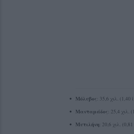
Μόλυβος
: 35,6 χιλ. (1,40 
Μανταμάδος
: 25,4 χιλ. 
Μυτιλήνη
: 20,6 χιλ. (0,81