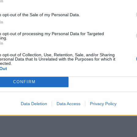
ίντσες)
In
ΔΙΑΦΗΜΙΣΗ
o opt-out of the Sale of my Personal Data.
In
to opt-out of processing my Personal Data for Targeted
ing.
In
o opt-out of Collection, Use, Retention, Sale, and/or Sharing
ersonal Data that Is Unrelated with the Purposes for which it
lected.
ιλ. (0,57 ίντσες)
Out
τσες)
CONFIRM
ΔΙΑΦΗΜΙΣΗ
Data Deletion
Data Access
Privacy Policy