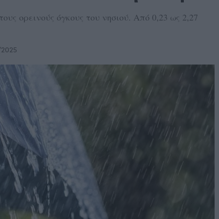
υς ορεινούς όγκους του νησιού. Από 0,23 ως 2,27
/2025