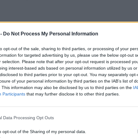
 -
Do Not Process My Personal Information
νησιού που φέτος έχει δεχτεί πολλές βροχές
 περιοχή του Λεπετύμνου, όπου οι βροχοπτώσεις
to opt-out of the sale, sharing to third parties, or processing of your per
ον Μάιο 57,6 χιλιοστά ή 2,27 ίντσες νερού. Η
formation for targeted advertising by us, please use the below opt-out s
όγκος του Λεπετύμνου φαίνεται να συμβάλλουν
r selection. Please note that after your opt-out request is processed y
ολογική διαφοροποίηση.
eing interest-based ads based on personal information utilized by us or
disclosed to third parties prior to your opt-out. You may separately opt-
losure of your personal information by third parties on the IAB’s list of
 είναι οι πολύ περιορισμένες βροχοπτώσεις στα
. This information may also be disclosed by us to third parties on the
IA
στην περιοχή του Πολιχνίτου.
Participants
that may further disclose it to other third parties.
χεία, οι μετρήσεις βροχόπτωσης για τον Μάιο
ι εξής:
l Data Processing Opt Outs
o opt-out of the Sharing of my personal data.