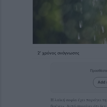
2
' χρόνος ανάγνωσης
Προσθέστε
Add 
Η λαϊκή σοφία έχει παράγει τ
βρέχει». Αυτό σημαίνει ότι δεν