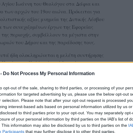
υ Αγίου Ιωάννη του Θεολόγου στα Δάφια και
υο των αρχών του 19ου αιώνα. Πρόκειται για
πολιτιστικής αξίας μνημεία της Δυτικής Λέσβου
ια των συνεχιζομένων έργων της Εφορείας
της περιοχής, συμβάλλουν τα μέγιστα στην
ωριών του Δήμου και της παράδοσης τους.
 αυτά ήδη ολοκληρώνεται η μελέτη συντήρησης
 Πηγής στην Καλλονή, ενώ ξεκινάνε και οι
ς και του κοιμητηριακού Ναού των Ταξιαρχών
 -
Do Not Process My Personal Information
to opt-out of the sale, sharing to third parties, or processing of your per
ΔΙΑΦΗΜΙΣΗ
formation for targeted advertising by us, please use the below opt-out s
r selection. Please note that after your opt-out request is processed y
eing interest-based ads based on personal information utilized by us or
disclosed to third parties prior to your opt-out. You may separately opt-
losure of your personal information by third parties on the IAB’s list of
. This information may also be disclosed by us to third parties on the
IA
Participants
that may further disclose it to other third parties.