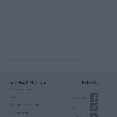
ΣΤΗΛΕΣ & ΑΠΟΨΕΙΣ
Follow Us
Με υπογραφή
Αχινός
Facebook
Του Αιγαίου τα Μπλούζ
Instagram
Οι Απέναντι
YouTube