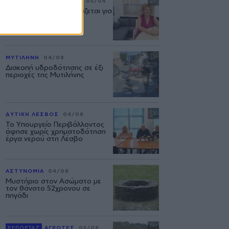
ΣΥΝΕΝΤΕΥΞΗ
ΜΟΥΣΙΚΗ
05/08
«Η ασφάλεια δεν θυσιάζεται για
τις δημόσιες σχέσεις»
ΜΥΤΙΛΗΝΗ
04/08
Διακοπή υδροδότησης σε έξι
περιοχές της Μυτιλήνης
ΔΥΤΙΚΗ ΛΕΣΒΟΣ
04/08
Το Υπουργείο Περιβάλλοντος
άφησε χωρίς χρηματοδότηση
έργα νερού στη Λέσβο
ΑΣΤΥΝΟΜΙΑ
04/08
Μυστήριο στον Ασώματο με
τον θάνατο 52χρονου σε
πηγάδι
ΡΕΠΟΡΤΑΖ
ΑΓΡΟΤΕΣ
05/08