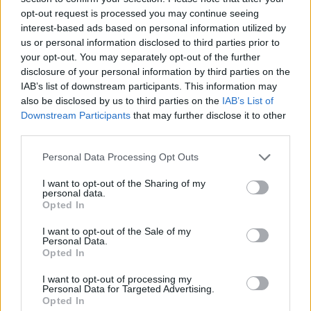
opt-out request is processed you may continue seeing
Να σημειωθεί ότι καθοριστικές για να μην
interest-based ads based on personal information utilized by
δημιουργηθούν προβλήματα στους οδηγούς, ήταν
us or personal information disclosed to third parties prior to
και οι προληπτικές ρίψεις αλατιού κυρίως γύρω
your opt-out. You may separately opt-out of the further
από τον ορεινό όγκο του Λεπέτυμνου από τις
disclosure of your personal information by third parties on the
IAB’s list of downstream participants. This information may
πρώτες πρωινές ώρες του Σαββάτου, με τα νέα,
also be disclosed by us to third parties on the
IAB’s List of
μικρά και ευέλικτα οχήματα που έχει ενισχυθεί ο
Downstream Participants
that may further disclose it to other
Δήμος Δυτικής Λέσβου.
third parties.
Personal Data Processing Opt Outs
Δείτε περισσότερα άρθρα μας στα αποτελέσματα
αναζήτησης
I want to opt-out of the Sharing of my
personal data.
Opted In
Add stonisi.gr on Google ↗
I want to opt-out of the Sale of my
Personal Data.
Opted In
ΣΤΗΝ ΙΔΙΑ ΚΑΤΗΓΟΡΙΑ
I want to opt-out of processing my
Personal Data for Targeted Advertising.
Opted In