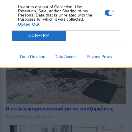
I want to opt-out of Collection, Use,
Retention, Sale, and/or Sharing of my
ΕΙΔΗΣΕΙΣ ΑΠΟΚΛΕΙΣΤΙΚΑ ΣΤΟ
Personal Data that Is Unrelated with the
Purposes for which it was collected.
Opted Out
CONFIRM
Data Deletion
Data Access
Privacy Policy
Η ατελέσφορη αναμονή για τις αποζημιώσεις
2026-08-05 03:00:02