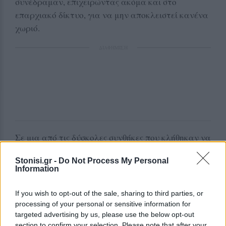
συνέδραμαν, επιχειρώντας ακόμα και στο
επαρχιακό δίκτυο, για να μην αποκλειστεί κανένα
χωριό.
ΔΙΑΦΗΜΙΣΗ
Σε μια από τις δύσκολες συνθήκες που κλήθηκαν να
αντιμετωπίσουν χθες λίγο πριν τα μεσάνυχτα,
Stonisi.gr -
Do Not Process My Personal
έδωσαν μάλιστα για πρώτη φορά σε κυκλοφορία
Information
τη γέφυρα του Αγίου Φωκά που απομένουν
λεπτομέρειες για να δοθεί κανονικά σε χρήση,
If you wish to opt-out of the sale, sharing to third parties, or
καθώς είχε καταστεί το πέρασμα περιοχή
processing of your personal or sensitive information for
targeted advertising by us, please use the below opt-out
αδύνατο, λόγω των νερών του ποταμού.
section to confirm your selection. Please note that after your