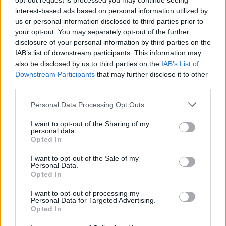
opt-out request is processed you may continue seeing
Μην χάσετε αυτή την ευκαιρία να βιώσετε το
interest-based ads based on personal information utilized by
πνεύμα των ημερών μέσα από την ιστορία, την
us or personal information disclosed to third parties prior to
τέχνη και τη μουσική!
your opt-out. You may separately opt-out of the further
disclosure of your personal information by third parties on the
IAB’s list of downstream participants. This information may
Δείτε περισσότερα άρθρα μας στα αποτελέσματα
also be disclosed by us to third parties on the
IAB’s List of
αναζήτησης
Downstream Participants
that may further disclose it to other
third parties.
Add stonisi.gr on Google ↗
Personal Data Processing Opt Outs
I want to opt-out of the Sharing of my
personal data.
ΣΤΗΝ ΙΔΙΑ ΚΑΤΗΓΟΡΙΑ
Opted In
I want to opt-out of the Sale of my
Personal Data.
Opted In
ΕΙΔΗΣΕΙΣ ΑΠΟΚΛΕΙΣΤΙΚΑ ΣΤΟ
I want to opt-out of processing my
Personal Data for Targeted Advertising.
Opted In