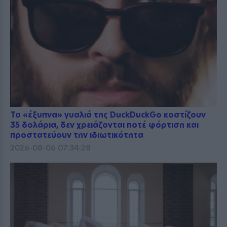
Τα «έξυπνα» γυαλιά της DuckDuckGo κοστίζουν
35 δολάρια, δεν χρειάζονται ποτέ φόρτιση και
προστατεύουν την ιδιωτικότητα
2026-08-06 07:34:28