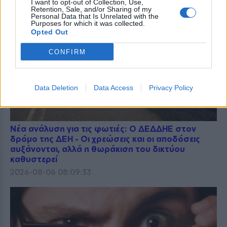
I want to opt-out of Collection, Use,
Retention, Sale, and/or Sharing of my
Personal Data that Is Unrelated with the
Purposes for which it was collected.
Opted Out
CONFIRM
Data Deletion
Data Access
Privacy Policy
Νέα ανάλυση για τις φωτιές: Ο ΔΕΔΔΗΕ στον
δρόμο της ΔΕΗ - Οι χρεώσεις και οι αποδόσεις
αυξάνονται, αλλά η θωράκιση του δικτύου
καθυστερεί
2026-08-06 08:09:33