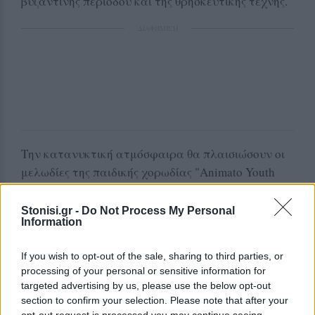
βυζαντινής περιόδου και της θρησκευτικής τέχνης.
ΔΙΑΦΗΜΙΣΗ
Την κατανυκτική ατμόσφαιρα θα πλαισιώσουν οι
μελωδίες της παιδικής χορωδίας "Animato Youth
Voices", προσφέροντας μια μουσική εμπειρία που
θα αγγίξει τις καρδιές όλων.
Stonisi.gr -
Do Not Process My Personal
Information
Το κόστος συμμετοχής είναι 8 ευρώ και
περιλαμβάνει το εισιτήριο εισόδου στο μουσείο.
If you wish to opt-out of the sale, sharing to third parties, or
processing of your personal or sensitive information for
Για δηλώσεις συμμετοχής, μπορείτε να
targeted advertising by us, please use the below opt-out
επικοινωνήσετε στο τηλέφωνο: 6988704107.
section to confirm your selection. Please note that after your