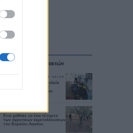
Επιλογές των Συντακτών
ΡΕΠΟΡΤΑΖ
ΕΚΠΑΙΔΕΥΣΗ
06/08
Η επόμενη μέρα στα σχολεία
της Μυτιλήνης μετά την
κατάργηση των σχολικών
επιτροπών
ΑΓΡΟΤΕΣ
06/08
Έτσι χάθηκε το ένα τέταρτο
των αγροτικών εκμεταλλεύσεων
του Βορείου Αιγαίου