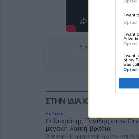
Opted 
I want t
Opted 
I want 
Advertis
Opted 
Δείτε περισσότερα άρθρα μ
I want t
Add stonisi
of my P
was col
Opted 
ΣΤΗΝ ΙΔΙΑ ΚΑΤΗΓΟΡΙΑ
ΜΟΥΣΙΚΗ
Ο Σταμάτης Γονίδης στον Οιν
μεγάλη λαϊκή βραδιά
Ο δημοφιλής ερμηνευτής έρχεται στη Λέσ