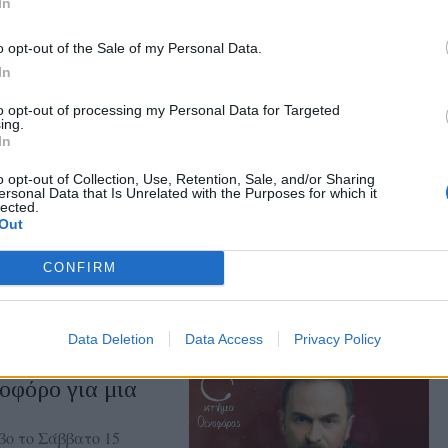
In
o opt-out of the Sale of my Personal Data.
In
to opt-out of processing my Personal Data for Targeted
ing.
In
ας στα αποτελέσματα αναζήτησης
o opt-out of Collection, Use, Retention, Sale, and/or Sharing
.gr on Google ↗
ersonal Data that Is Unrelated with the Purposes for which it
lected.
Out
CONFIRM
Data Deletion
Data Access
Privacy Policy
οφόρο για μια
βο το Σάββατο 15