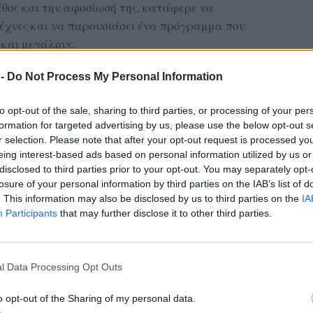
θος και την αφοσίωσή της, κατάφερε να
τέχνες και να παρουσιάσει ένα πρόγραμμα που
 και μεγάλους.
ην παρουσία στον χώρο της χορωδιακής
 -
Do Not Process My Personal Information
ι στους μικρούς της τραγουδιστές όχι μόνο νότες
το μήνυμα πως η μουσική μπορεί να ενώσει τις
to opt-out of the sale, sharing to third parties, or processing of your per
formation for targeted advertising by us, please use the below opt-out s
και στις πιο δύσκολες εποχές.
r selection. Please note that after your opt-out request is processed y
eing interest-based ads based on personal information utilized by us or
disclosed to third parties prior to your opt-out. You may separately opt-
losure of your personal information by third parties on the IAB’s list of
. This information may also be disclosed by us to third parties on the
IA
Participants
that may further disclose it to other third parties.
l Data Processing Opt Outs
o opt-out of the Sharing of my personal data.