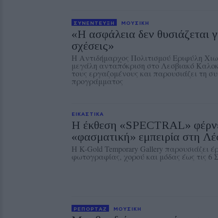
ΣΥΝΕΝΤΕΥΞΗ
ΜΟΥΣΙΚΗ
«Η ασφάλεια δεν θυσιάζεται γ
σχέσεις»
Η Αντιδήμαρχος Πολιτισμού Εριφύλη Χιω
μεγάλη ανταπόκριση στο Λεσβιακό Καλοκ
τους εργαζομένους και παρουσιάζει τη συ
προγράμματος
ΕΙΚΑΣΤΙΚΑ
Η έκθεση «SPECTRAL» φέρνε
«φασματική» εμπειρία στη Λ
Η K-Gold Temporary Gallery παρουσιάζει έ
φωτογραφίας, χορού και μόδας έως τις 6 
ΡΕΠΟΡΤΑΖ
ΜΟΥΣΙΚΗ