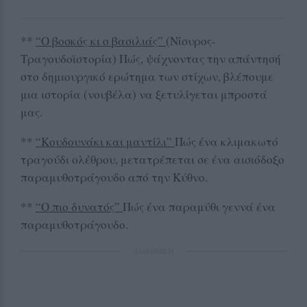
**
“Ο βοσκός κι ο βασιλιάς”
(Νίσυρος-
Τραγουδοϊστορία) Πώς, ψάχνοντας την απάντησή
στο δημιουργικό ερώτημα των στίχων, βλέπουμε
μια ιστορία (νουβέλα) να ξετυλίγεται μπροστά
μας.
**
“Κουδουνάκι και μαντίλι”
Πώς ένα κλιμακωτό
τραγούδι ολέθρου, μετατρέπεται σε ένα αισιόδοξο
παραμυθοτράγουδο από την Κύθνο.
**
“Ο πιο δυνατός”
Πώς ένα παραμύθι γεννά ένα
παραμυθοτράγουδο.
ΔΙΑΦΗΜΙΣΗ