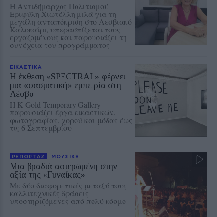
Η Αντιδήμαρχος Πολιτισμού
Εριφύλη Χιωτέλλη μιλά για τη
μεγάλη ανταπόκριση στο Λεσβιακό
Καλοκαίρι, υπερασπίζεται τους
εργαζομένους και παρουσιάζει τη
συνέχεια του προγράμματος
ΕΙΚΑΣΤΙΚΑ
Η έκθεση «SPECTRAL» φέρνει
μια «φασματική» εμπειρία στη
Λέσβο
Η K-Gold Temporary Gallery
παρουσιάζει έργα εικαστικών,
φωτογραφίας, χορού και μόδας έως
τις 6 Σεπτεμβρίου
ΡΕΠΟΡΤΑΖ
ΜΟΥΣΙΚΗ
Μια βραδιά αφιερωμένη στην
αξία της «Γυναίκας»
Με δύο διαφορετικές μεταξύ τους
καλλιτεχνικές δράσεις
υποστηριζόμενες από πολύ κόσμο