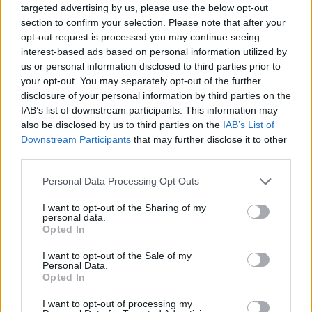
βιβλίων: Παίρνεις ένα βιβλίο κι αν … δεν θες, δεν
targeted advertising by us, please use the below opt-out
section to confirm your selection. Please note that after your
το πληρώνεις!}
opt-out request is processed you may continue seeing
interest-based ads based on personal information utilized by
Στο Θεατράκι της Ομάδας: Οικονόμου Τάξη 20 κ΄
us or personal information disclosed to third parties prior to
Ασκληπιού γωνία, κάτω από το 6ο νηπιαγωγείο
your opt-out. You may separately opt-out of the further
Μυτιλήνης, στη Χρυσομαλλούσα
disclosure of your personal information by third parties on the
IAB’s list of downstream participants. This information may
Κρατήστε έγκαιρα τις θέσεις σας λόγω του
also be disclosed by us to third parties on the
IAB’s List of
περιορισμένου χώρου της αίθουσας στα τηλέφωνα
Downstream Participants
that may further disclose it to other
third parties.
6972690636 και 6976601192 (με κλήση ή με
μήνυμα).
Personal Data Processing Opt Outs
I want to opt-out of the Sharing of my
personal data.
Opted In
Δείτε περισσότερα άρθρα μας στα αποτελέσματα
I want to opt-out of the Sale of my
αναζήτησης
Personal Data.
Opted In
Add stonisi.gr on Google ↗
I want to opt-out of processing my