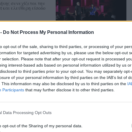
ήνης συνεχίζεται την
t και ελεύθερη είσοδο
 -
Do Not Process My Personal Information
ά με τον Πάνο
to opt-out of the sale, sharing to third parties, or processing of your per
ήνης
formation for targeted advertising by us, please use the below opt-out s
r selection. Please note that after your opt-out request is processed y
χίες των ’90s και έντονο
eing interest-based ads based on personal information utilized by us or
disclosed to third parties prior to your opt-out. You may separately opt-
losure of your personal information by third parties on the IAB’s list of
. This information may also be disclosed by us to third parties on the
IA
Participants
that may further disclose it to other third parties.
ια τις δημόσιες
l Data Processing Opt Outs
τέλλη μιλά για τη
αίρι, υπερασπίζεται
νέχεια του
o opt-out of the Sharing of my personal data.