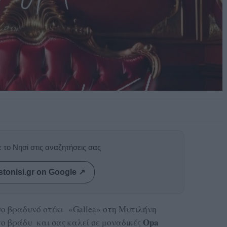
 το Νησί στις αναζητήσεις σας
stonisi.gr on Google ↗
ο βραδυνό στέκι «Gallea» στη Μυτιλήνη
Opa
 το βράδυ και σας καλεί σε μοναδικές