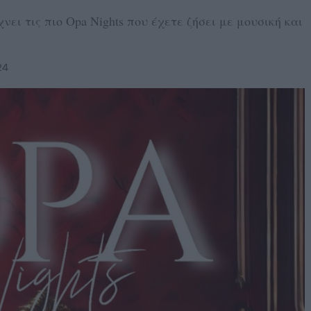
ει τις πιο Opa Nights που έχετε ζήσει με μουσική και
24