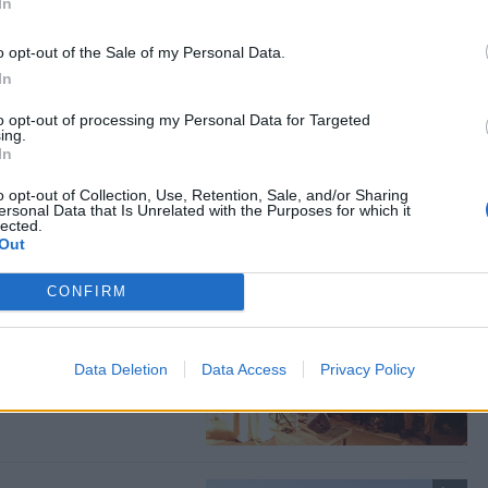
In
o opt-out of the Sale of my Personal Data.
In
ι μια
έσβο
to opt-out of processing my Personal Data for Targeted
ing.
ργα εικαστικών,
In
Σεπτεμβρίου
o opt-out of Collection, Use, Retention, Sale, and/or Sharing
ersonal Data that Is Unrelated with the Purposes for which it
lected.
Out
CONFIRM
αξία της
χνικές δράσεις
Data Deletion
Data Access
Privacy Policy