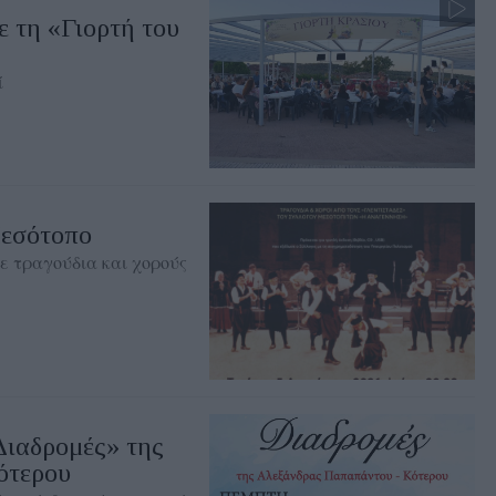
 τη «Γιορτή του
ί
Μεσότοπο
ε τραγούδια και χορούς
Διαδρομές» της
ότερου