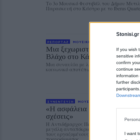
Το 3ο Μουσικό Φεστιβάλ του Δήμου Μυτιλ
Παρασκευή στο Κάστρο με το Iberus Quarte
Stonisi.gr
ΡΕΠΟΡΤΑΖ
ΜΟΥΣΙΚΗ
Μια ξεχωριστή μουσική βραδι
If you wish 
Βλάχο στο Κάστρο της Μυτιλ
sensitive in
confirm you
Μια συναυλία με λαϊκά, μπαλάντες, επιτυ
κοινωνικό αποτύπωμα
continue se
information 
further disc
participants
Downstream 
ΣΥΝΕΝΤΕΥΞΗ
ΜΟΥΣΙΚΗ
«Η ασφάλεια δεν θυσιάζεται γ
σχέσεις»
Persona
Η Αντιδήμαρχος Πολιτισμού Εριφύλη Χιω
μεγάλη ανταπόκριση στο Λεσβιακό Καλοκ
τους εργαζομένους και παρουσιάζει τη συ
I want t
προγράμματος