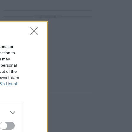
ΔΙΑΦΗΜΙΣΗ
sonal or
ection to
ou may
 personal
out of the
 downstream
B’s List of