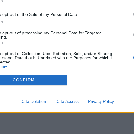
In
 μετά από δήλωση συμμετοχής.Οι συμμετέχοντες
o opt-out of the Sale of my Personal Data.
ν πρότερη εμπειρία στην παρατήρηση πουλιών.
In
ΔΙΑΦΗΜΙΣΗ
to opt-out of processing my Personal Data for Targeted
ing.
In
o opt-out of Collection, Use, Retention, Sale, and/or Sharing
ersonal Data that Is Unrelated with the Purposes for which it
lected.
Out
CONFIRM
Data Deletion
Data Access
Privacy Policy