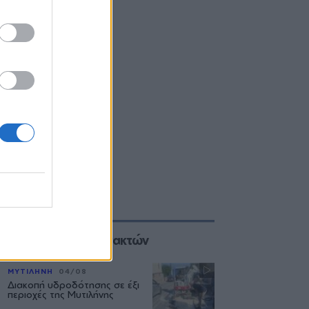
Επιλογές των Συντακτών
ΜΥΤΙΛΗΝΗ
04/08
Διακοπή υδροδότησης σε έξι
περιοχές της Μυτιλήνης