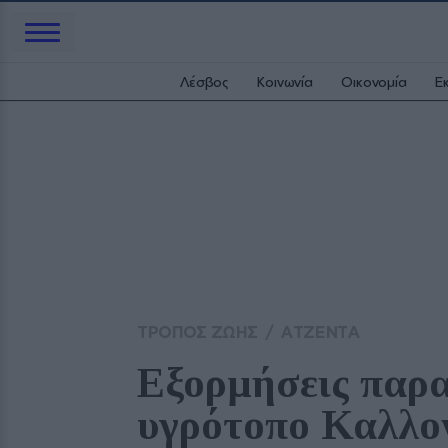
Λέσβος
Κοινωνία
Οικονομία
Ε
ΤΡΟΠΟΣ ΖΩΗΣ
/
ΑΤΖΕΝΤΑ
Εξορμήσεις παρα
υγρότοπο Καλλο