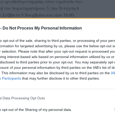
εις ορνιθοπαρατήρησης στον υγρότοπο του
ή του παρατηρητήριου 3, την Τετάρτη 6
ο Σάββατο 9 Νοεμβρίου και ώρα 16.00.
ΔΙΑΦΗΜΙΣΗ
 -
Do Not Process My Personal Information
to opt-out of the sale, sharing to third parties, or processing of your per
formation for targeted advertising by us, please use the below opt-out s
r selection. Please note that after your opt-out request is processed y
eing interest-based ads based on personal information utilized by us or
disclosed to third parties prior to your opt-out. You may separately opt-
losure of your personal information by third parties on the IAB’s list of
ια κατάλληλου εξοπλισμού (κυάλια/
. This information may also be disclosed by us to third parties on the
IA
θοδήγηση αλλά και το πλούσιο εποπτικό υλικό
Participants
that may further disclose it to other third parties.
σείο Φυσικής Ιστορίας Απολιθωμένου Δάσους
ής Ενημέρωσης Καλλονής θα έχουν την
ημαντικά είδη μεταναστευτικών πουλιών στους
l Data Processing Opt Outs
νής.
o opt-out of the Sharing of my personal data.
 και μπορούν να συμμετάσχουν ενήλικες και