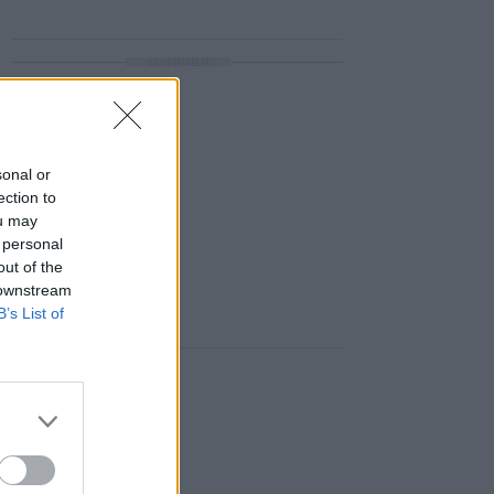
ΔΙΑΦΗΜΙΣΗ
sonal or
ection to
ou may
 personal
out of the
 downstream
B’s List of