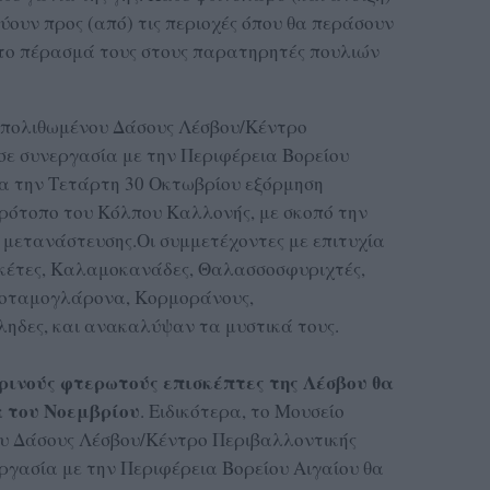
ύουν προς (από) τις περιοχές όπου θα περάσουν
 το πέρασμά τους στους παρατηρητές πουλιών
 Απολιθωμένου Δάσους Λέσβου/Κέντρο
ε συνεργασία με την Περιφέρεια Βορείου
ία την Τετάρτη 30 Οκτωβρίου εξόρμηση
ρότοπο του Κόλπου Καλλονής, με σκοπό την
μετανάστευσης.Οι συμμετέχοντες με επιτυχία
κέτες, Καλαμοκανάδες, Θαλασσοσφυριχτές,
οταμογλάρονα, Κορμοράνους,
ηδες, και ανακαλύψαν τα μυστικά τους.
ρινούς φτερωτούς επισκέπτες της Λέσβου θα
α του Νοεμβρίου
. Ειδικότερα, το Μουσείο
ου Δάσους Λέσβου/Κέντρο Περιβαλλοντικής
γασία με την Περιφέρεια Βορείου Αιγαίου θα