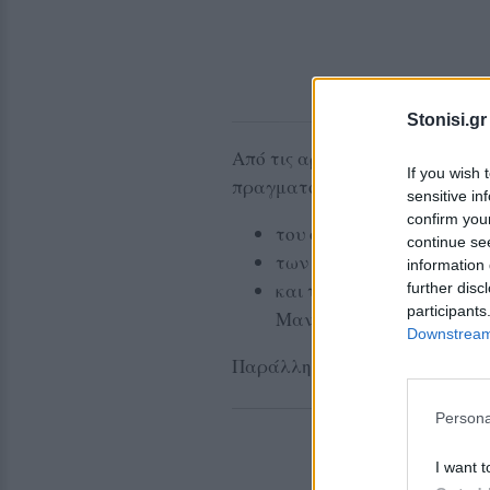
Stonisi.gr
Από τις αρχές του Σεπτέμβρη 
If you wish 
πραγματοποιήθηκαν τα εγκαίν
sensitive in
confirm you
του ολοκαίνουργιου Νηπι
continue se
των Ιαματικών Πηγών Πολ
information 
και του συνολικού μήκους
further disc
participants
Μανταμάδο
Downstream 
Παράλληλα παραδόθηκαν προς
Persona
I want t