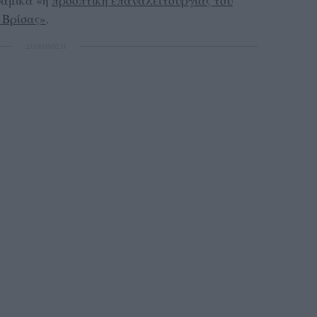
ναμικά «η
προοπτική επαναλειτουργίας του
 Βρίσας»
.
ΔΙΑΦΗΜΙΣΗ