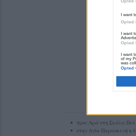
Opted 
I want t
Opted 
I want 
Advertis
Opted 
I want t
of my P
was col
Opted 
προς Αρά στη Σκάλα Πολιχ
στην Αγία Παρασκευή η δ