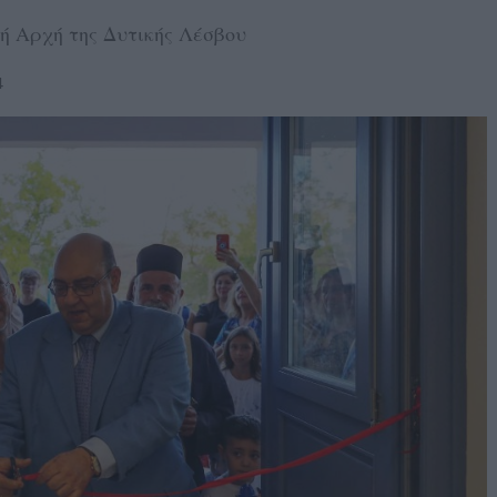
ή Αρχή της Δυτικής Λέσβου
4