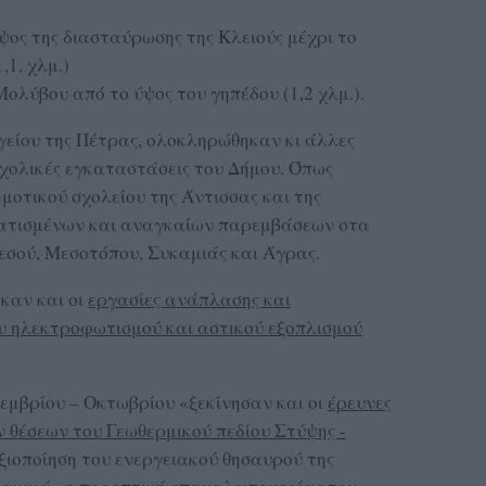
ψος της διασταύρωσης της Κλειούς μέχρι το
,1, χλμ.)
Μολύβου από το ύψος του γηπέδου (1,2 χλμ.).
είου της Πέτρας, ολοκληρώθηκαν κι άλλες
σχολικές εγκαταστάσεις του Δήμου. Όπως
ημοτικού σχολείου της Άντισσας και της
τισμένων και αναγκαίων παρεμβάσεων στα
εσού, Μεσοτόπου, Συκαμιάς και Άγρας.
καν και οι
εργασίες ανάπλασης και
υ ηλεκτροφωτισμού και αστικού εξοπλισμού
εμβρίου – Οκτωβρίου «ξεκίνησαν και οι
έρευνες
ν θέσεων του Γεωθερμικού πεδίου Στύψης -
ξιοποίηση του ενεργειακού θησαυρού της