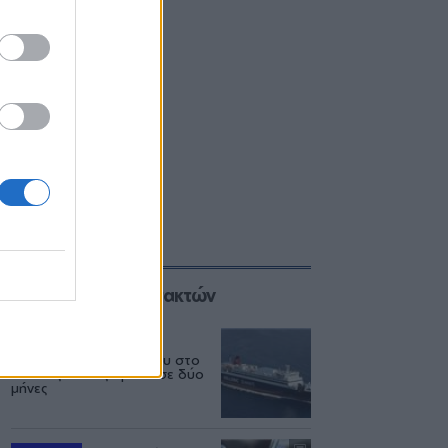
Επιλογές των Συντακτών
ΕΛΛΑΔΑ
06/08
Δεύτερη εμπλοκή κάβου στο
«Νήσος Ρόδος» μέσα σε δύο
μήνες