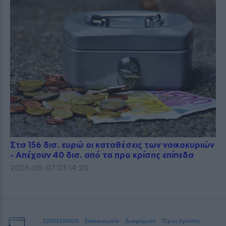
Στα 156 δισ. ευρώ οι καταθέσεις των νοικοκυριών
- Απέχουν 40 δισ. από τα προ κρίσης επίπεδα
2026-08-07 03:14:20
2251028000
Επικοινωνία
Διαφήμιση
Όροι Χρήσης -