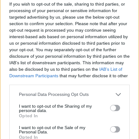
If you wish to opt-out of the sale, sharing to third parties, or
processing of your personal or sensitive information for
ΑΓΡΟΤΕΣ
Οι αποζημιώσεις των 38,1 εκατ.
targeted advertising by us, please use the below opt-out
ευρώ που τελικά είναι 20,5 εκατ.
section to confirm your selection. Please note that after your
ευρώ
opt-out request is processed you may continue seeing
Άγριο επικοινωνιακό παιχνίδι της
interest-based ads based on personal information utilized by
κυβέρνησης με τις ενισχύσεις
us or personal information disclosed to third parties prior to
στους κτηνοτρόφους. Όλα όσα
πρέπει να γνωρίζετε για τις
your opt-out. You may separately opt-out of the further
αποζημιώσεις λόγω μη
disclosure of your personal information by third parties on the
ανασύστασης των κοπαδιών
IAB’s list of downstream participants. This information may
also be disclosed by us to third parties on the
IAB’s List of
ΑΓΡΟΤΕΣ
Downstream Participants
that may further disclose it to other
Ψίχουλα για τη βιοασφάλεια των
third parties.
Περιφερειών
Μόνο στη Λέσβο έχουν δαπανηθεί
Personal Data Processing Opt Outs
6.000.000 ευρώ μέσα σε
τεσσερισήμισι μήνες, ενώ το
I want to opt-out of the Sharing of my
Υπουργείο Αγροτικής Ανάπτυξης
personal data.
ανακοινώνει επιπλέον 12,5 εκατ.
Opted In
ευρώ για ολόκληρη τη χώρα
I want to opt-out of the Sale of my
ΑΓΟΡΑ
Personal Data.
Η Μυτιλήνη κινείται στους
Opted In