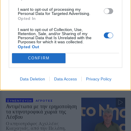
ρυθμούς της Λευκής Νύχτας
Μουσική, παιδικές δράσεις,
I want to opt-out of processing my
Personal Data for Targeted Advertising.
κεράσματα και μεγάλες
Opted In
προσφορές από τις 6.30 το
απόγευμα – Ο Γιάννης Μουτζούρης
παρουσίασε στον «Ν» 99 fm το
I want to opt-out of Collection, Use,
αναλυτικό πρόγραμμα
Retention, Sale, and/or Sharing of my
Personal Data that Is Unrelated with the
Purposes for which it was collected.
Opted Out
ΑΓΡΟΤΕΣ
Νέα κρούσματα αφθώδους
πυρετού σε Κάπη και Λεπέτυμνο
CONFIRM
Αρνητικά τα αποτελέσματα σε
άλλες 28 μονάδες
Data Deletion
Data Access
Privacy Policy
ΣΥΝΕΝΤΕΥΞΗ
ΑΓΡΟΤΕΣ
Αντιμέτωπα με την ερημοποίηση
τα κτηνοτροφικά χωριά της
Λέσβου
Ο κτηνοτρόφος Αχιλλέας
Κιαχαγιάς, από την Πελόπη,