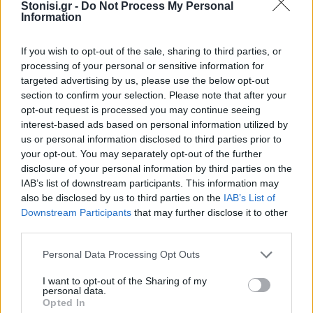
αναρωτήθηκε, κρούοντας τον κώδωνα του
Stonisi.gr -
Do Not Process My Personal
Information
κινδύνου για το μέλλον.
If you wish to opt-out of the sale, sharing to third parties, or
Δείτε περισσότερα άρθρα μας στα αποτελέσματα
processing of your personal or sensitive information for
αναζήτησης
targeted advertising by us, please use the below opt-out
section to confirm your selection. Please note that after your
Add stonisi.gr on Google ↗
opt-out request is processed you may continue seeing
interest-based ads based on personal information utilized by
us or personal information disclosed to third parties prior to
your opt-out. You may separately opt-out of the further
ΣΤΗΝ ΙΔΙΑ ΚΑΤΗΓΟΡΙΑ
disclosure of your personal information by third parties on the
IAB’s list of downstream participants. This information may
also be disclosed by us to third parties on the
IAB’s List of
Downstream Participants
that may further disclose it to other
third parties.
ΕΙΔΗΣΕΙΣ ΑΠΟΚΛΕΙΣΤΙΚΑ ΣΤΟ
Personal Data Processing Opt Outs
I want to opt-out of the Sharing of my
personal data.
Opted In