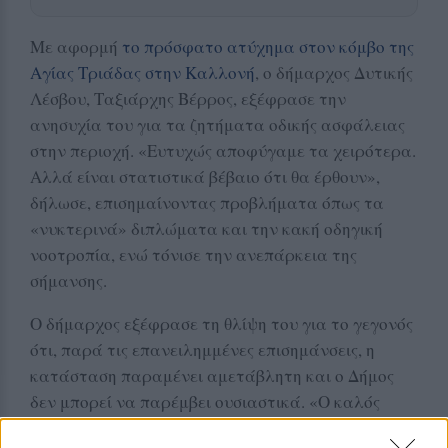
Με αφορμή
το πρόσφατο ατύχημα στον κόμβο της
Αγίας Τριάδας στην Καλλονή
, ο δήμαρχος Δυτικής
Λέσβου, Ταξιάρχης Βέρρος, εξέφρασε την
ανησυχία του για τα ζητήματα οδικής ασφάλειας
στην περιοχή. «Ευτυχώς αποφύγαμε τα χειρότερα.
Αλλά είναι στατιστικά βέβαιο ότι θα έρθουν»,
δήλωσε, επισημαίνοντας προβλήματα όπως τα
«νυκτερινά» διπλώματα και την κακή οδηγική
νοοτροπία, ενώ τόνισε την ανεπάρκεια της
σήμανσης.
Ο δήμαρχος εξέφρασε τη θλίψη του για το γεγονός
ότι, παρά τις επανειλημμένες επισημάνσεις, η
κατάσταση παραμένει αμετάβλητη και ο Δήμος
δεν μπορεί να παρέμβει ουσιαστικά. «Ο καλός
Θεός μας συγχωρεί ακόμα, αλλά μέχρι πότε;»,