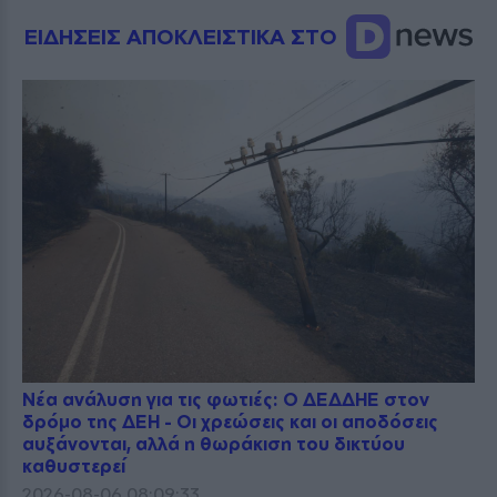
ΕΙΔΗΣΕΙΣ ΑΠΟΚΛΕΙΣΤΙΚΑ ΣΤΟ
Νέα ανάλυση για τις φωτιές: Ο ΔΕΔΔΗΕ στον
δρόμο της ΔΕΗ - Οι χρεώσεις και οι αποδόσεις
αυξάνονται, αλλά η θωράκιση του δικτύου
καθυστερεί
2026-08-06 08:09:33