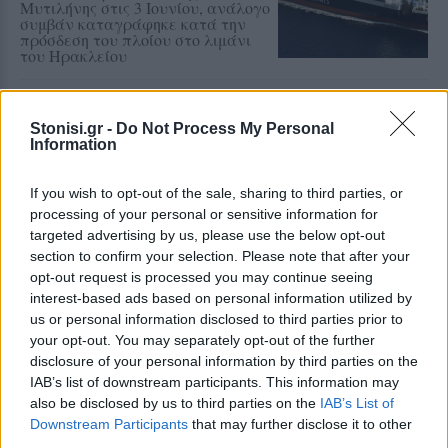
Μυτιλήνης στις 3 Ιουνίου, ανάλογο
συμβάν καταγράφηκε κατά την
πρόσδεση του πλοίου στο λιμάνι
του Ηρακλείου
ΑΤΖΕΝΤΑ
«Ο Μύθος της Νυφίδας»
Stonisi.gr -
Do Not Process My Personal
ζωντανεύει δίπλα στη θάλασσα
Information
Θεατρικό δρώμενο αφιερωμένο
στην παράδοση και την πολιτιστική
κληρονομιά της περιοχής την
If you wish to opt-out of the sale, sharing to third parties, or
Παρασκευή 7 Αυγούστου
processing of your personal or sensitive information for
targeted advertising by us, please use the below opt-out
section to confirm your selection. Please note that after your
opt-out request is processed you may continue seeing
ΧΩΡΙΑ
interest-based ads based on personal information utilized by
Με λαμπρότητα η Μεταμόρφωση
του Σωτήρος στον Κάτω Τρίτο
us or personal information disclosed to third parties prior to
Πλήθος κόσμου συμμετείχε στο
your opt-out. You may separately opt-out of the further
διήμερο θρησκευτικών και
disclosure of your personal information by third parties on the
πολιτιστικών εκδηλώσεων του
IAB’s list of downstream participants. This information may
Συλλόγου Πελοποννησίων Λέσβου
also be disclosed by us to third parties on the
IAB’s List of
«Ο Μωριάς»
Downstream Participants
that may further disclose it to other
third parties.