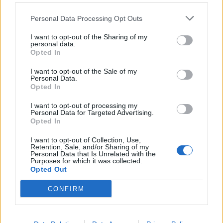
ΠΟΛΙΤΙΚΗ
Κάλεσμα της Νέας Αριστεράς
Personal Data Processing Opt Outs
στη συγκέντρωση για την
Παλαιστίνη
I want to opt-out of the Sharing of my
personal data.
Η κινητοποίηση θα
Opted In
πραγματοποιηθεί την Κυριακή στις
7.30 το απόγευμα μπροστά από το
κτίριο της Περιφέρειας Βορείου
I want to opt-out of the Sale of my
Αιγαίου στη Μυτιλήνη
Personal Data.
Opted In
ΑΓΟΡΑ
I want to opt-out of processing my
Η ΑΝΤΑΡΣΥΑ Λέσβου κατά της
Personal Data for Targeted Advertising.
Λευκής Νύχτας στη Μυτιλήνη
Opted In
Κάνει λόγο για επιβάρυνση των
εμποροϋπαλλήλων και ζητά
I want to opt-out of Collection, Use,
αυξήσεις μισθών και μείωση του
Retention, Sale, and/or Sharing of my
χρόνου εργασίας
Personal Data that Is Unrelated with the
Purposes for which it was collected.
Opted Out
CONFIRM
ΧΩΡΙΑ
Ολοκληρώθηκε η πλακόστρωση
στο Μεγαλοχώρι
Η παρέμβαση στην οδό Σοφού