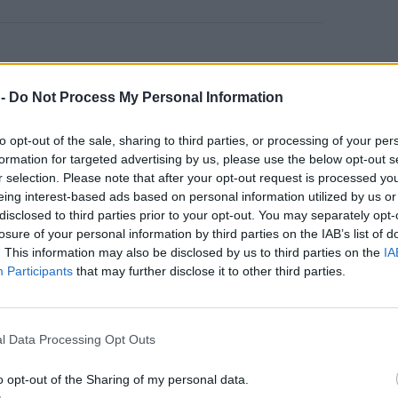
 -
Do Not Process My Personal Information
ας στα αποτελέσματα αναζήτησης
to opt-out of the sale, sharing to third parties, or processing of your per
.gr on Google ↗
formation for targeted advertising by us, please use the below opt-out s
r selection. Please note that after your opt-out request is processed y
eing interest-based ads based on personal information utilized by us or
disclosed to third parties prior to your opt-out. You may separately opt-
losure of your personal information by third parties on the IAB’s list of
. This information may also be disclosed by us to third parties on the
IA
Participants
that may further disclose it to other third parties.
ού στην Τουρκία
λίρας έναντι του Ευρώ
l Data Processing Opt Outs
o opt-out of the Sharing of my personal data.