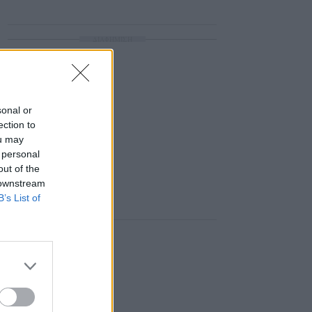
ΔΙΑΦΗΜΙΣΗ
sonal or
ection to
ou may
 personal
out of the
 downstream
B’s List of