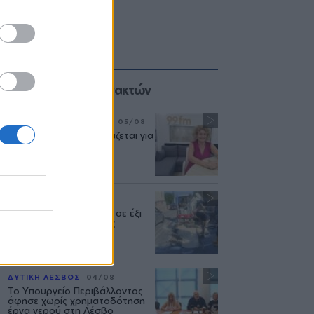
Επιλογές των Συντακτών
ΣΥΝΕΝΤΕΥΞΗ
ΜΟΥΣΙΚΗ
05/08
«Η ασφάλεια δεν θυσιάζεται για
τις δημόσιες σχέσεις»
ΜΥΤΙΛΗΝΗ
04/08
Διακοπή υδροδότησης σε έξι
περιοχές της Μυτιλήνης
ΔΥΤΙΚΗ ΛΕΣΒΟΣ
04/08
Το Υπουργείο Περιβάλλοντος
άφησε χωρίς χρηματοδότηση
έργα νερού στη Λέσβο