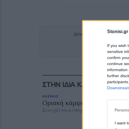
Stonisi.gr
Δείτε περισσότερα άρθρα μ
If you wish 
Add stonisi
sensitive in
confirm you
continue se
information 
further disc
participants
ΣΤΗΝ ΙΔΙΑ ΚΑΤΗΓΟΡΙΑ
Downstream 
ΚΟΣΜΟΣ
Οριακή κάμψη του πληθωρισμ
Συνεχίζεται η υποχώρηση της Τουρκικής 
Persona
I want t