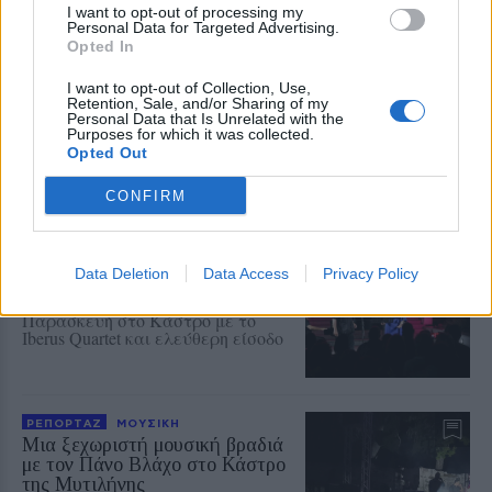
I want to opt-out of processing my
ΜΟΥΣΙΚΗ
Personal Data for Targeted Advertising.
Ο Σταμάτης Γονίδης στον
Opted In
Οινοφόρο για μια μεγάλη λαϊκή
βραδιά
I want to opt-out of Collection, Use,
Ο δημοφιλής ερμηνευτής έρχεται
Retention, Sale, and/or Sharing of my
στη Λέσβο το Σάββατο 15
Personal Data that Is Unrelated with the
Αυγούστου για μια εμφάνιση με
Purposes for which it was collected.
τις μεγαλύτερες επιτυχίες της
Opted Out
πολυετούς καριέρας του
CONFIRM
ΜΟΥΣΙΚΗ
Μεγάλες άριες και μελωδίες στο
Μουσείο Teriade
Data Deletion
Data Access
Privacy Policy
Το 3ο Μουσικό Φεστιβάλ του Δήμου
Μυτιλήνης συνεχίζεται την
Παρασκευή στο Κάστρο με το
Iberus Quartet και ελεύθερη είσοδο
ΡΕΠΟΡΤΑΖ
ΜΟΥΣΙΚΗ
Μια ξεχωριστή μουσική βραδιά
με τον Πάνο Βλάχο στο Κάστρο
της Μυτιλήνης