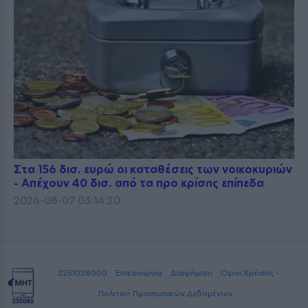
Στα 156 δισ. ευρώ οι καταθέσεις των νοικοκυριών
- Απέχουν 40 δισ. από τα προ κρίσης επίπεδα
2026-08-07 03:14:20
2251028000
Επικοινωνία
Διαφήμιση
Όροι Χρήσης -
Πολιτική Προσωπικών Δεδομένων