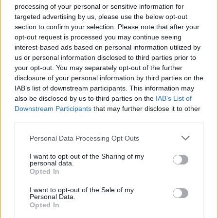
διαδικασία παραχώρησής του στον
processing of your personal or sensitive information for
Δήμο Δυτικής Λέσβου
targeted advertising by us, please use the below opt-out
section to confirm your selection. Please note that after your
opt-out request is processed you may continue seeing
interest-based ads based on personal information utilized by
ΡΕΠΟΡΤΑΖ
ΔΡΑΣΕΙΣ
us or personal information disclosed to third parties prior to
Στο Πανελλήνιον έκθεση
σύνδεσης του σήμερα της
your opt-out. You may separately opt-out of the further
Μυτιλήνης με το χθες
disclosure of your personal information by third parties on the
Μια έκθεση διοργανωμένη από τον
IAB’s list of downstream participants. This information may
Εμπορικό Σύλλογο Μυτιλήνης
also be disclosed by us to third parties on the
IAB’s List of
Downstream Participants
that may further disclose it to other
third parties.
ΜΟΥΣΙΚΗ
Personal Data Processing Opt Outs
Η γιορτή της τράτας ζωντάνεψε
ξανά στη Σκάλα Πολιχνίτου
I want to opt-out of the Sharing of my
personal data.
Η αναπαράσταση του παλιού
Opted In
αλιευτικού εθίμου, οι
παραδοσιακοί χοροί και η μουσική
γέμισαν το λιμάνι το βράδυ της 6ης
I want to opt-out of the Sale of my
Αυγούστου
Personal Data.
Opted In