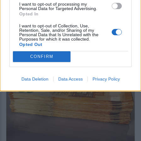
I want to opt-out of processing my
Personal Data for Targeted Advertising.
Opted In
ΣΤΗΝ ΙΔΙΑ ΚΑΤΗΓΟΡΙΑ
I want to opt-out of Collection, Use,
Retention, Sale, and/or Sharing of my
Personal Data that Is Unrelated with the
Purposes for which it was collected.
Opted Out
CONFIRM
ΕΙΔΗΣΕΙΣ ΑΠΟΚΛΕΙΣΤΙΚΑ ΣΤΟ
Data Deletion
Data Access
Privacy Policy