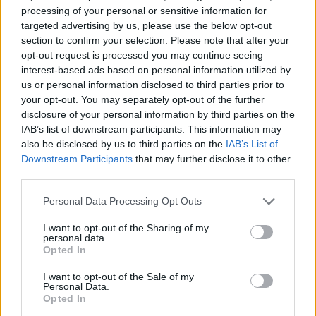
processing of your personal or sensitive information for
για την υπεράσπιση της τιμής και της υπόληψης
targeted advertising by us, please use the below opt-out
του Δημάρχου σε προσωπικά ζητήματα. Σύμφωνα
section to confirm your selection. Please note that after your
με την «Δημιουργική Ενότητα», αυτό αποτελεί
opt-out request is processed you may continue seeing
ξεκάθαρο παράδειγμα κατασπατάλησης πόρων,
interest-based ads based on personal information utilized by
όχι για έργα, αλλά για τη φίμωση της πολιτικής
us or personal information disclosed to third parties prior to
your opt-out. You may separately opt-out of the further
κριτικής.
disclosure of your personal information by third parties on the
IAB’s list of downstream participants. This information may
Η παράταξη διαμηνύει ότι, παρά τις πιέσεις και
also be disclosed by us to third parties on the
IAB’s List of
τους εκφοβισμούς, θα συνεχίσει να ασκεί τον
Downstream Participants
that may further disclose it to other
θεσμικό της ρόλο ως μείζων αντιπολίτευση,
third parties.
υπερασπιζόμενη τα συμφέροντα των πολιτών και
Personal Data Processing Opt Outs
του Δήμου, υπογραμμίζοντας ότι οι προσπάθειες
εκφοβισμού της θα αποτύχουν.
I want to opt-out of the Sharing of my
personal data.
Opted In
Δείτε περισσότερα άρθρα μας στα αποτελέσματα
I want to opt-out of the Sale of my
αναζήτησης
Personal Data.
Opted In
Add stonisi.gr on Google ↗