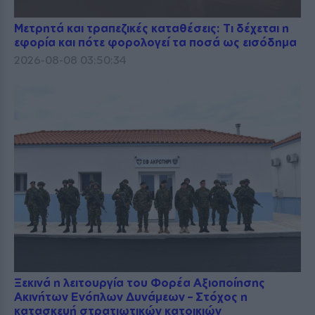
Μετρητά και τραπεζικές καταθέσεις: Τι δέχεται η
εφορία και πότε φορολογεί τα ποσά ως εισόδημα
2026-08-08 03:50:34
Ξεκινά η λειτουργία του Φορέα Αξιοποίησης
Ακινήτων Ενόπλων Δυνάμεων – Στόχος η
κατασκευή στρατιωτικών κατοικιών