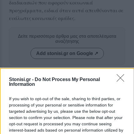
διαδικασιών που αφορούν κοινωνικά
προγράμματα, ειδικά όταν αυτά απευθύνονται σε
ευάλωτες κοινωνικές ομάδες.
Δείτε περισσότερα άρθρα μας στα αποτελέσματα
αναζήτησης
Add stonisi.gr on Google ↗
ΣΤΗΝ ΙΔΙΑ ΚΑΤΗΓΟΡΙΑ
Stonisi.gr -
Do Not Process My Personal
Information
ΤΟΥΡΙΣΜΟΣ
If you wish to opt-out of the sale, sharing to third parties, or
Περισσότερες προσβάσιμες
παραλίες αποκτά ο Δήμος
processing of your personal or sensitive information for
Μυτιλήνης
targeted advertising by us, please use the below opt-out
Νέες υποδομές σε Χαραμίδα,
section to confirm your selection. Please note that after your
Τάρτι, Ευρειακή και Σκάλα
opt-out request is processed you may continue seeing
Μυστεγνών, ενώ συστήματα
interest-based ads based on personal information utilized by
αυτόνομης πρόσβασης λειτουργούν