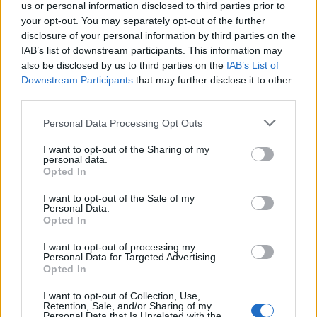
ήδη σε Κανόνι, Άγιο Ισίδωρο, 2η
us or personal information disclosed to third parties prior to
Καντίνα Αεροδρομίου και
your opt-out. You may separately opt-out of the further
Τσαμάκια
disclosure of your personal information by third parties on the
IAB’s list of downstream participants. This information may
ΑΓΡΟΤΕΣ
also be disclosed by us to third parties on the
IAB’s List of
Ο αφθώδης πυρετός εξαπλώνεται
Downstream Participants
that may further disclose it to other
και η επιτήρηση πάει... διακοπές
third parties.
Νέα κρούσματα σε Στύψη και
κοντά στον Μόλυβο, ενώ η
προσωρινή αποχώρηση κτηνιάτρων
Personal Data Processing Opt Outs
δημιουργεί σοβαρά ερωτήματα για
την αντιμετώπιση της νόσου
I want to opt-out of the Sharing of my
personal data.
Opted In
ΕΛΛΑΔΑ
I want to opt-out of the Sale of my
Τρέχει η διαδικασία των
Personal Data.
αιτήσεων στο πρόγραμμα
Opted In
«Τουρισμός για Όλους»
Δείτε εδώ όλες τις κρίσιμες
I want to opt-out of processing my
ημερομηνίες για την κατάθεση των
Personal Data for Targeted Advertising.
αιτήσεων
Opted In
I want to opt-out of Collection, Use,
Retention, Sale, and/or Sharing of my
Personal Data that Is Unrelated with the
ΑΓΡΟΤΕΣ