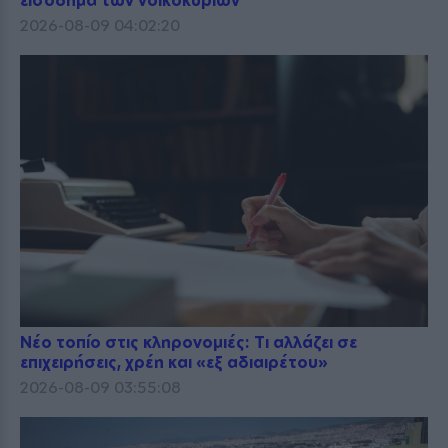
εισόδημα των νοικοκυριών
2026-08-09 04:02:20
Νέο τοπίο στις κληρονομιές: Τι αλλάζει σε
επιχειρήσεις, χρέη και «εξ αδιαιρέτου»
2026-08-09 03:55:08