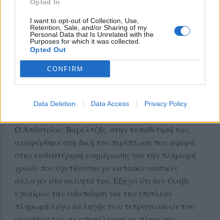
Opted In
I want to opt-out of Collection, Use,
Retention, Sale, and/or Sharing of my
Personal Data that Is Unrelated with the
Purposes for which it was collected.
Opted Out
CONFIRM
Data Deletion
Data Access
Privacy Policy
Ο Απόστολος Βαρελτζής, στην τοποθέτησή του,
αναφέρθηκε στη δική του περίπτωση που αφορά
στην καθυστέρηση ενημέρωσης για την πληρωμή
χρεών που σχετίζονται με κατασκευαστικές
αλλαγές στο ακίνητό του. Εξηγεί ότι δεν έλαβε
εγκαίρως την ειδοποίηση για την επιπλέον
πληρωμή λόγω αλλαγής των τετραγωνικών του
ακινήτου του, με αποτέλεσμα να πληρώσει