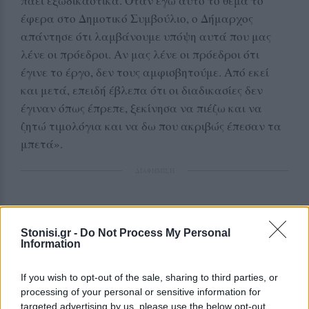
πάει εξωδικαστικά. Όταν εγώ αυτό το θέμα το
έφερα στο Δημοτικό Συμβούλιο, ο Δήμαρχος
απάντησε ότι λαμβάνουμε υπόψη αυτά που μας
λένε οι πρόεδροι. Αν μας λένε οι πρόεδροι ότι
έγινε το έργο, δεν τους αμφισβητούμε. Από εκεί
και μετά, επειδή έβλεπα ότι οι διαδικασίες δεν
έγιναν όπως έπρεπε, ξεκίνησα να πιέζω και να
ζητώ τιμολόγια και να δω που ακριβώς έπεσαν τα
μπετά».
ΔΙΑΦΗΜΙΣΗ
Stonisi.gr -
Do Not Process My Personal
Information
If you wish to opt-out of the sale, sharing to third parties, or
processing of your personal or sensitive information for
targeted advertising by us, please use the below opt-out