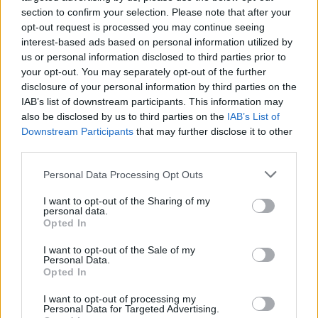
section to confirm your selection. Please note that after your
opt-out request is processed you may continue seeing
interest-based ads based on personal information utilized by
us or personal information disclosed to third parties prior to
your opt-out. You may separately opt-out of the further
disclosure of your personal information by third parties on the
IAB’s list of downstream participants. This information may
also be disclosed by us to third parties on the
IAB’s List of
Downstream Participants
that may further disclose it to other
third parties.
Personal Data Processing Opt Outs
Γενικότερα, ο Απόστολος Αλατζάς σημείωσε ότι η
I want to opt-out of the Sharing of my
personal data.
παρουσία του στο Δημοτικό Συμβούλιο Δυτικής
Opted In
Λέσβου προφανώς δεν ικανοποιεί ορισμένα
οικονομικά συμφέροντα, παρά το γεγονός ότι ο
I want to opt-out of the Sale of my
Personal Data.
ίδιος, ανέφερε, ποτέ δεν είναι προκλητικός και
Opted In
πάντα φροντίζει να κάνει εποικοδομητική
I want to opt-out of processing my
αντιπολίτευση προς όφελος των δημοτών.
Personal Data for Targeted Advertising.