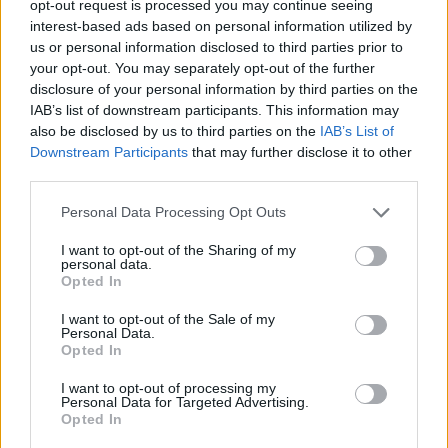
opt-out request is processed you may continue seeing
του Ηρακλείου
interest-based ads based on personal information utilized by
us or personal information disclosed to third parties prior to
ΕΡΓΑΣΙΑ
your opt-out. You may separately opt-out of the further
Πώς αμείβεται η εργασία τον
disclosure of your personal information by third parties on the
Δεκαπενταύγουστο
IAB’s list of downstream participants. This information may
Τι ισχύει για μισθούς και
also be disclosed by us to third parties on the
IAB’s List of
ημερομίσθια, την προσαύξηση 75%
και την απασχόληση κατά την έκτη
Downstream Participants
that may further disclose it to other
ημέρα, σύμφωνα με την ενημέρωση
third parties.
της ΓΣΕΕ
Personal Data Processing Opt Outs
ΑΓΟΡΑ
I want to opt-out of the Sharing of my
Η ΑΝΤΑΡΣΥΑ Λέσβου κατά της
personal data.
Λευκής Νύχτας στη Μυτιλήνη
Opted In
Κάνει λόγο για επιβάρυνση των
εμποροϋπαλλήλων και ζητά
I want to opt-out of the Sale of my
αυξήσεις μισθών και μείωση του
Personal Data.
χρόνου εργασίας
Opted In
I want to opt-out of processing my
Personal Data for Targeted Advertising.
Opted In
ΑΓΟΡΑ
Αντίδραση των ιδιωτικών