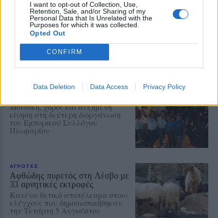
I want to opt-out of Collection, Use,
υπαλλήλων για τη Λευκή Νύχτα
Retention, Sale, and/or Sharing of my
της Μυτιλήνης
Personal Data that Is Unrelated with the
Παρέμβαση της Ένωσης Ιδιωτικών
Purposes for which it was collected.
Υπαλλήλων Λέσβου για τα
Opted Out
διευρυμένα ωράρια και τις
συνθήκες εργασίας στα εμπορικά
CONFIRM
καταστήματα
ΑΓΟΡΑ
Data Deletion
Data Access
Privacy Policy
Η Λευκή Νύχτα γέμισε ζωή την
αγορά του Πλωμαρίου
Μουσική, χορός και αυξημένη
κίνηση στη δεύτερη διοργάνωση
του Εμπορικού Συλλόγου
Πλωμαρίου
ΑΓΡΟΤΕΣ
Αφθώδης πυρετός στη Λέσβο με
33 αρνητικές εκτροφές
Κανένα θετικό αποτέλεσμα στους
ελέγχους που δημοσιοποιήθηκαν
την Τετάρτη 5 Αυγούστου