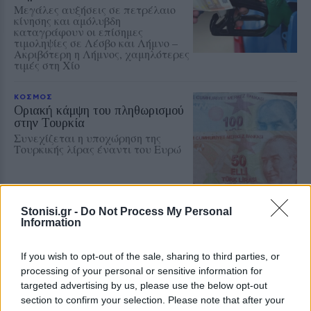
Μεγάλες αυξήσεις σε πετρέλαιο
κίνησης και αμόλυβδη
καταγράφουν οι επίσημες
τιμοληψίες σε Λέσβο και Λήμνο –
Ακριβότερη η Λήμνος, χαμηλότερες
τιμές στη Χίο
ΚΟΣΜΟΣ
Οριακή κάμψη του πληθωρισμού
στην Τουρκία
Συνεχίζεται η υποχώρηση της
Τουρκικής λίρας έναντι του Ευρώ
Stonisi.gr -
Do Not Process My Personal
Information
ΕΛΛΑΔΑ
Δεύτερη εμπλοκή κάβου στο
«Νήσος Ρόδος» μέσα σε δύο
If you wish to opt-out of the sale, sharing to third parties, or
μήνες
processing of your personal or sensitive information for
Μετά το περιστατικό της
targeted advertising by us, please use the below opt-out
Μυτιλήνης στις 3 Ιουνίου, ανάλογο
συμβάν καταγράφηκε κατά την
section to confirm your selection. Please note that after your
πρόσδεση του πλοίου στο λιμάνι