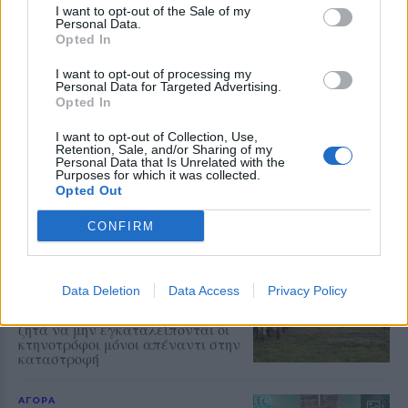
I want to opt-out of the Sale of my
Personal Data.
Opted In
ΑΓΡΟΤΕΣ
I want to opt-out of processing my
«Πέντε μήνες υποσχέσεων και ο
Personal Data for Targeted Advertising.
αφθώδης παραμένει εδώ»
Opted In
Νέα κρούσματα, θανατώσεις
κοπαδιών και κτηνοτρόφοι χωρίς
I want to opt-out of Collection, Use,
παραγωγή και εισόδημα
Retention, Sale, and/or Sharing of my
καταγγέλλει η Ομοσπονδία
Personal Data that Is Unrelated with the
Purposes for which it was collected.
Αγροτικών Συλλόγων Λέσβου
Opted Out
CONFIRM
ΑΓΡΟΤΕΣ
Του έσφαξαν το κοπάδι και λίγο
αργότερα έφυγε από τη ζωή
Ο Παλλεσβιακός Φορέας
Data Deletion
Data Access
Privacy Policy
Πρωτογενούς Τομέα αποχαιρετά
τον εκλιπόντα Παναγιώτη και
ζητά να μην εγκαταλείπονται οι
κτηνοτρόφοι μόνοι απέναντι στην
καταστροφή
ΑΓΟΡΑ