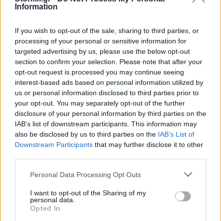
Information
Λιμενικό ανακοίνωσε ο Κικίλιας
Για αναβάθμιση με σύγχρονα
επιχειρησιακά μέσα έκανε λόγο ο
If you wish to opt-out of the sale, sharing to third parties, or
Υπουργός Ναυτιλίας και
Νησιωτικής Πολιτικής
processing of your personal or sensitive information for
targeted advertising by us, please use the below opt-out
section to confirm your selection. Please note that after your
opt-out request is processed you may continue seeing
ΑΓΡΟΤΕΣ
interest-based ads based on personal information utilized by
Τρεις θετικές εκτροφές σε Νάπη,
us or personal information disclosed to third parties prior to
Υψηλομέτωπο και Λεπέτυμνο
your opt-out. You may separately opt-out of the further
Σε 35 εκτροφές
disclosure of your personal information by third parties on the
πραγματοποιήθηκαν έλεγχοι για
τον αφθώδη πυρετό – Αρνητικά
IAB’s list of downstream participants. This information may
ήταν τα αποτελέσματα σε 32 από
also be disclosed by us to third parties on the
IAB’s List of
αυτές
Downstream Participants
that may further disclose it to other
third parties.
ΑΓΟΡΑ
Personal Data Processing Opt Outs
Το Φυλλάδιο Lidl έχει βγει
Υψηλή ποιότητα, μοναδική
I want to opt-out of the Sharing of my
φρεσκάδα και πάντα χαμηλές
personal data.
τιμές!
Opted In