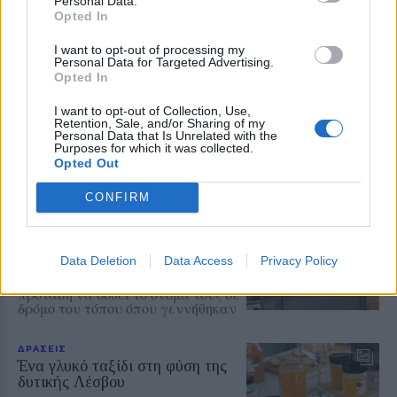
Personal Data.
Δείτε περισσότερα άρθρα μας στα αποτελέσματα
Opted In
αναζήτησης
I want to opt-out of processing my
Personal Data for Targeted Advertising.
Add stonisi.gr on Google ↗
Opted In
I want to opt-out of Collection, Use,
Retention, Sale, and/or Sharing of my
Personal Data that Is Unrelated with the
ΣΤΗΝ ΙΔΙΑ ΚΑΤΗΓΟΡΙΑ
Purposes for which it was collected.
Opted Out
ΔΡΑΣΕΙΣ
CONFIRM
Η Έλλη και ο Φρίξος
Πρωτογερέλλη στους δρόμους
της μνήμης
Η Θερμή τίμησε τους δύο
Data Deletion
Data Access
Privacy Policy
αγωνιστές της Εθνικής
Αντίστασης, ενώ κατατέθηκε
πρόταση να δοθεί το όνομά τους σε
δρόμο του τόπου όπου γεννήθηκαν
ΔΡΑΣΕΙΣ
Ένα γλυκό ταξίδι στη φύση της
δυτικής Λέσβου