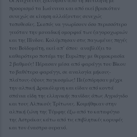
Οι Ανιχνευτές ξεκίνησαν από τη Μυτιλήνη με
προορισμό τα Ιωάννινα και από εκεί βρισκόταν
συνεχώς σε κίνηση αλλάζοντας συνεχώς
τοποθεσίες. Σκοπός να γνωρίσουν όσο περισσότερο
γινόταν την μοναδική ομορφιά των ζαγοροχωριών
και της Πίνδου. Κολύμπησαν στις παγωμένες πηγές
του Βοϊδομάτη, εκεί απ’ όπου αναβλύζει το
καθαρότερο ποτάμι της Ευρώπης με θερμοκρασία
2 βαθμούς! Πέρασαν μέσα από φαράγγι του Βίκου
το βαθύτερο φαράγγι, σε αναλογία μήκους-
πλάτους-ύψους παγκοσμίως! Πεζοπόρησαν μέχρι
την αλπική Δρακόλιμνη και είδαν από κοντά
σπάνια είδη της ελληνικής πανίδας όπως Αγριόγιδο
και τους Αλπικούς Τρίτωνες. Κοιμήθηκαν στην
αλπική ζώνη της Τύμφης έξω από το καταφύγιο
της Αστράκας κάτω από τις επιβλητικές κορυφές
και τον έναστρο ουρανό.