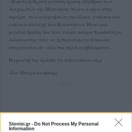
«Η φετινή θερινή μεγάλη δράση υπαίθρου των
Ανιχνευτών της Μυτιλήνης πλέον ανήκει στην
σφαίρα των αναμνήσεων για όλους, ανήλικα και
ενήλικα στελέχη των Κοινοτήτων. Ήταν μια
μεγάλη δράση που τους ένωσε ακόμα περισσότερο
διδάσκοντας τους να ξεπερνάνει τα δύσκολα
στοχεύοντας σε «όλο πιο ψηλά ανεβάσματα».
Η κραυγή της δράσης τα αποτυπώνει όλα:
«Για Ήπειρο κινήσαμε
ΔΙΑΦΗΜΙΣΗ
Stonisi.gr -
Do Not Process My Personal
Information