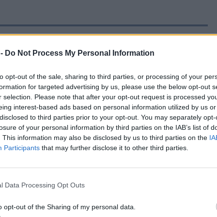
 -
Do Not Process My Personal Information
ετού σε Κάπη και
to opt-out of the sale, sharing to third parties, or processing of your per
formation for targeted advertising by us, please use the below opt-out s
μονάδες
r selection. Please note that after your opt-out request is processed y
eing interest-based ads based on personal information utilized by us or
disclosed to third parties prior to your opt-out. You may separately opt-
losure of your personal information by third parties on the IAB’s list of
. This information may also be disclosed by us to third parties on the
IA
Participants
that may further disclose it to other third parties.
ση τα
βου
l Data Processing Opt Outs
την Πελόπη, μίλησε στον
ς πολιτικές ευθύνες και
ετού και τις εξαιρετικά
o opt-out of the Sharing of my personal data.