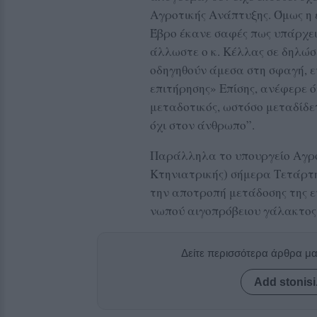
Αγροτικής Ανάπτυξης. Όμως η
Έβρο έκανε σαφές πως υπάρχε
άλλωστε ο κ. Κέλλας σε δηλώσε
οδηγηθούν άμεσα στη σφαγή, ε
επιτήρησης» Επίσης, ανέφερε ό
μεταδοτικός, ωστόσο μεταδίδε
όχι στον άνθρωπο”.
Παράλληλα το υπουργείο Αγρο
Κτηνιατρικής) σήμερα Τετάρτ
την αποτροπή μετάδοσης της 
νωπού αιγοπρόβειου γάλακτος
Δείτε περισσότερα άρθρα μ
Add stonisi