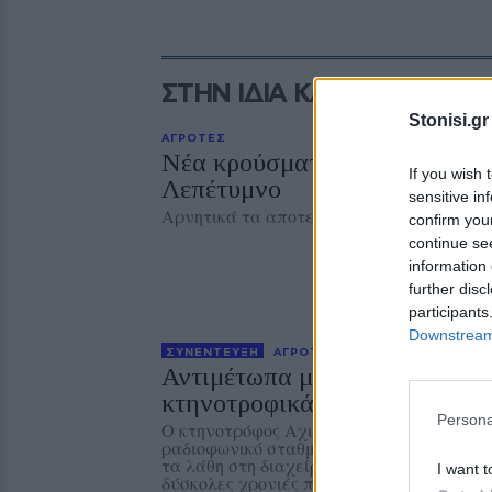
ΣΤΗΝ ΙΔΙΑ ΚΑΤΗΓΟΡΙΑ
Stonisi.gr
ΑΓΡΟΤΕΣ
Νέα κρούσματα αφθώδους πυρ
If you wish 
Λεπέτυμνο
sensitive in
Αρνητικά τα αποτελέσματα σε άλλες 28 
confirm you
continue se
information 
further disc
participants
Downstream 
ΣΥΝΕΝΤΕΥΞΗ
ΑΓΡΟΤΕΣ
Αντιμέτωπα με την ερημοποίη
κτηνοτροφικά χωριά της Λέσ
Persona
Ο κτηνοτρόφος Αχιλλέας Κιαχαγιάς, από 
ραδιοφωνικό σταθμό 99 fm Στο Νησί για τι
τα λάθη στη διαχείριση του αφθώδους πυρ
I want t
δύσκολες χρονιές που έρχονται