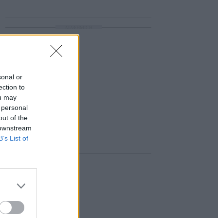
ΔΙΑΦΗΜΙΣΗ
sonal or
ection to
ou may
 personal
out of the
 downstream
B’s List of