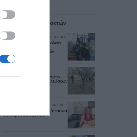
Επιλογές των Συντακτών
ΡΕΠΟΡΤΑΖ
ΕΚΠΑΙΔΕΥΣΗ
06/08
Η επόμενη μέρα στα σχολεία
της Μυτιλήνης μετά την
κατάργηση των σχολικών
επιτροπών
ΑΓΡΟΤΕΣ
06/08
Έτσι χάθηκε το ένα τέταρτο
των αγροτικών εκμεταλλεύσεων
του Βορείου Αιγαίου
ΣΥΝΕΝΤΕΥΞΗ
ΜΟΥΣΙΚΗ
05/08
«Η ασφάλεια δεν θυσιάζεται για
τις δημόσιες σχέσεις»