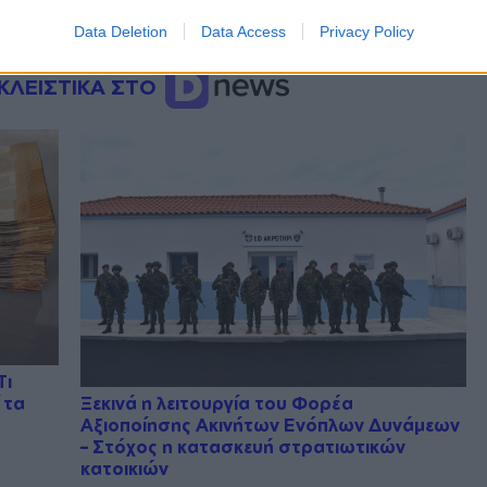
Data Deletion
Data Access
Privacy Policy
ΚΛΕΙΣΤΙΚΑ ΣΤΟ
Τι
 τα
Ξεκινά η λειτουργία του Φορέα
Αξιοποίησης Ακινήτων Ενόπλων Δυνάμεων
– Στόχος η κατασκευή στρατιωτικών
κατοικιών