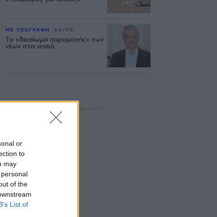
ΜΕ ΥΠΟΓΡΑΦΗ
08/08
Το «δικαίωμα παραμονής» των
νέων στα νησιά
ΔΙΑΦΗΜΙΣΗ
sonal or
ection to
ou may
 personal
out of the
 downstream
B’s List of