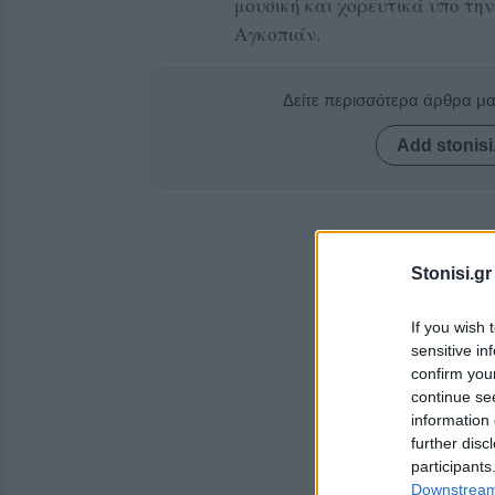
μουσική και χορευτικά υπο τη
Αγκοπιάν.
Δείτε περισσότερα άρθρα μ
Add stonisi
Stonisi.gr
If you wish 
sensitive in
confirm you
continue se
information 
further disc
participants
Downstream 