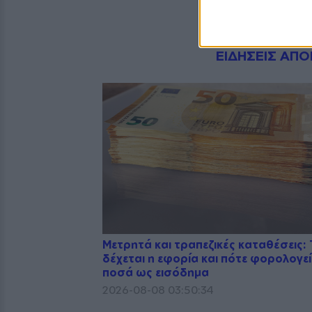
Dnews.gr
ΕΙΔΗΣΕΙΣ ΑΠΟ
Μετρητά και τραπεζικές καταθέσεις: 
δέχεται η εφορία και πότε φορολογεί
ποσά ως εισόδημα
2026-08-08 03:50:34