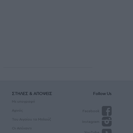
ΣΤΗΛΕΣ & ΑΠΟΨΕΙΣ
Follow Us
Με υπογραφή
Αχινός
Facebook
Του Αιγαίου τα Μπλούζ
Instagram
Οι Απέναντι
YouTube