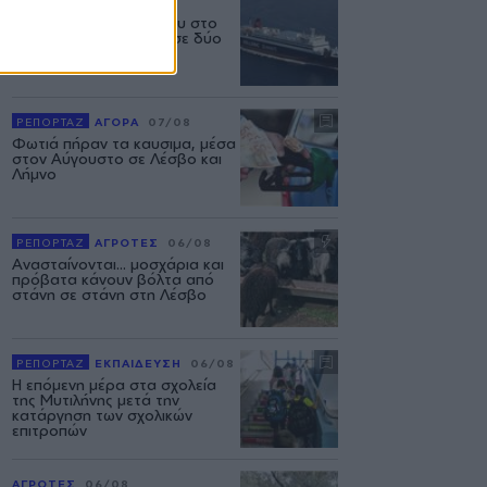
ΕΛΛΑΔΑ
06/08
Δεύτερη εμπλοκή κάβου στο
«Νήσος Ρόδος» μέσα σε δύο
μήνες
ΡΕΠΟΡΤΑΖ
ΑΓΟΡΑ
07/08
Φωτιά πήραν τα καυσιμα, μέσα
στον Αύγουστο σε Λέσβο και
Λήμνο
ΡΕΠΟΡΤΑΖ
ΑΓΡΟΤΕΣ
06/08
Ανασταίνονται... μοσχάρια και
πρόβατα κάνουν βόλτα από
στάνη σε στάνη στη Λέσβο
ΡΕΠΟΡΤΑΖ
ΕΚΠΑΙΔΕΥΣΗ
06/08
Η επόμενη μέρα στα σχολεία
της Μυτιλήνης μετά την
κατάργηση των σχολικών
επιτροπών
ΑΓΡΟΤΕΣ
06/08