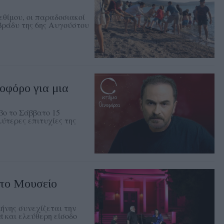
θίμου, οι παραδοσιακοί
 βράδυ της 6ης Αυγούστου
οφόρο για μια
βο το Σάββατο 15
ύτερες επιτυχίες της
στο Μουσείο
ήνης συνεχίζεται την
t και ελεύθερη είσοδο