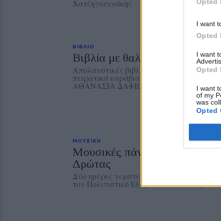
Opted 
Χατζηγιαννάκης
I want t
Opted 
ΒΙΒΛΙΟ
I want 
Βιβλία με θαλασσινό αέρα
Advertis
Απολαυστικές βιβλιοπροτάσεις που ταξιδ
Opted 
πειρατικά καράβια έως τα βάθη της Μεσογ
ΑΘΑΝΑΣΙΑ ΔΑΦΙΩΤΗ*
I want t
of my P
was col
Opted 
ΜΟΥΣΙΚΗ
Μουσικές πάνω στο κύμα στη
Δρώτας
Δύο ημέρες γεμάτες ζωντανή μουσική, χο
τον Πολιτιστικό Εξωραϊστικό Σύλλογο «