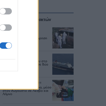
Επιλογές των Συντακτών
ΑΓΡΟΤΕΣ
08/08
Ο αφθώδης πυρετός
εξαπλώνεται και η επιτήρηση
πάει... διακοπές
ΕΛΛΑΔΑ
06/08
Δεύτερη εμπλοκή κάβου στο
«Νήσος Ρόδος» μέσα σε δύο
μήνες
ΡΕΠΟΡΤΑΖ
ΑΓΟΡΑ
07/08
Φωτιά πήραν τα καυσιμα, μέσα
στον Αύγουστο σε Λέσβο και
Λήμνο