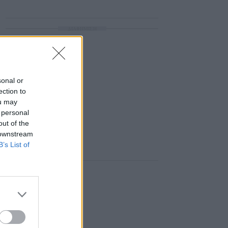
ΔΙΑΦΗΜΙΣΗ
sonal or
ection to
ou may
 personal
out of the
 downstream
B’s List of