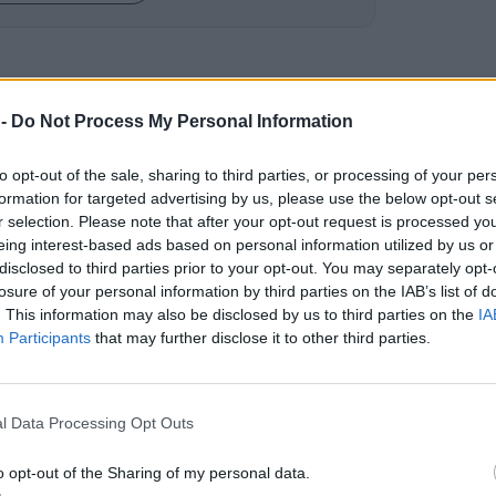
 -
Do Not Process My Personal Information
to opt-out of the sale, sharing to third parties, or processing of your per
η μνήμη της
formation for targeted advertising by us, please use the below opt-out s
r selection. Please note that after your opt-out request is processed y
eing interest-based ads based on personal information utilized by us or
λύτιμο έργο του Σίμου
disclosed to third parties prior to your opt-out. You may separately opt-
ήνη έως την Αλεξάνδρεια
losure of your personal information by third parties on the IAB’s list of
. This information may also be disclosed by us to third parties on the
IA
Participants
that may further disclose it to other third parties.
αγνωστικό κοινό
l Data Processing Opt Outs
ούλου θα μιλήσουν η
o opt-out of the Sharing of my personal data.
και ο Δημήτρης