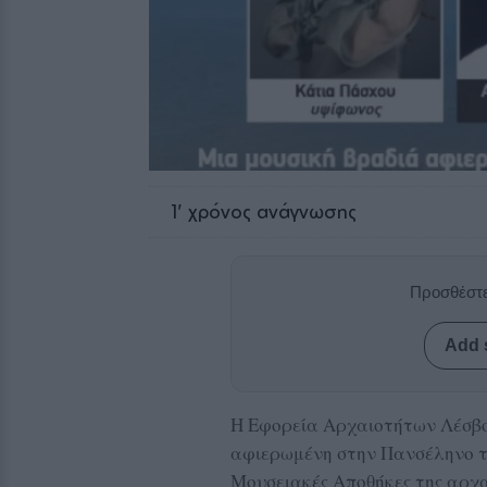
1
' χρόνος ανάγνωσης
Προσθέστε
Add 
Η Εφορεία Αρχαιοτήτων Λέσβου
αφιερωμένη στην Πανσέληνο το
Μουσειακές Αποθήκες της αρχα