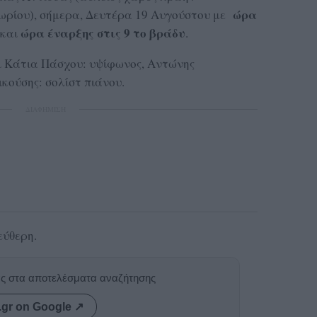
ώρα
ωρίου), σήμερα, Δευτέρα 19 Αυγούστου με
ώρα έναρξης στις 9 το βράδυ
και
.
ι Κάτια Πάσχου: υψίφωνος, Αντώνης
κούσης: σολίστ πιάνου.
ΔΙΑΦΗΜΙΣΗ
εύθερη.
ας στα αποτελέσματα αναζήτησης
.gr on Google ↗