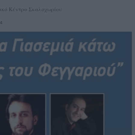
τικό Κέντρο Σκαλοχωρίου
24