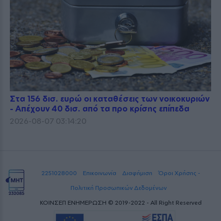
Στα 156 δισ. ευρώ οι καταθέσεις των νοικοκυριών
- Απέχουν 40 δισ. από τα προ κρίσης επίπεδα
2026-08-07 03:14:20
2251028000
Επικοινωνία
Διαφήμιση
Όροι Χρήσης -
Πολιτική Προσωπικών Δεδομένων
ΚΟΙΝΣΕΠ ΕΝΗΜΕΡΩΣΗ © 2019-2022 - All Right Reserved