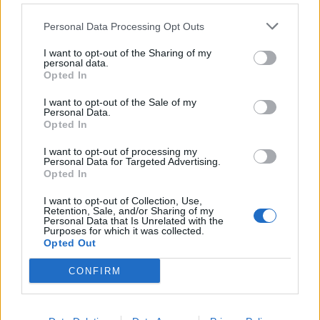
Παράλληλα με τις Ενιαίες
Αιτήσεις Ενίσχυσης του 2026 τα
Personal Data Processing Opt Outs
ΚΥΔ θα πρέπει να κάνουν και τις
διορθώσεις στις αιτήσεις του 2025
I want to opt-out of the Sharing of my
personal data.
Opted In
ΕΛΛΑΔΑ
I want to opt-out of the Sale of my
Πήραν «φωτιά» καύσιμα, κρέας
Personal Data.
και αεροπορικά εισιτήρια
Opted In
Ετήσιες ανατιμήσεις έως 53,2%
κατέγραψε η ΕΛΣΤΑΤ. Επτά
I want to opt-out of processing my
βασικά αγαθά και υπηρεσίες
Personal Data for Targeted Advertising.
εμφανίζουν αυξήσεις με διψήφιο
Opted In
ποσοστό
I want to opt-out of Collection, Use,
Retention, Sale, and/or Sharing of my
Personal Data that Is Unrelated with the
ΑΓΡΟΤΕΣ
Purposes for which it was collected.
Οι αποζημιώσεις των 38,1 εκατ.
Opted Out
ευρώ που τελικά είναι 20,5 εκατ.
ευρώ
CONFIRM
Άγριο επικοινωνιακό παιχνίδι της
κυβέρνησης με τις ενισχύσεις
στους κτηνοτρόφους. Όλα όσα
πρέπει να γνωρίζετε για τις