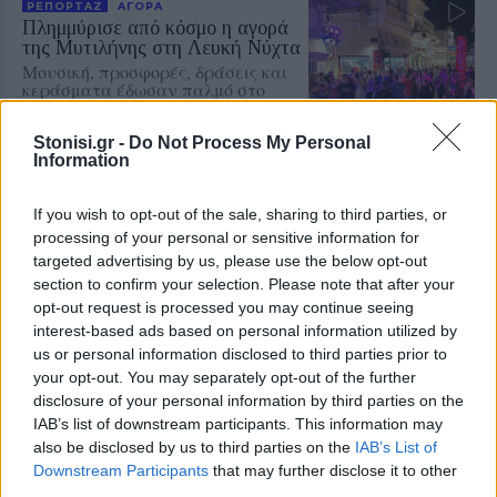
ΡΕΠΟΡΤΑΖ
ΑΓΟΡΑ
Πλημμύρισε από κόσμο η αγορά
της Μυτιλήνης στη Λευκή Νύχτα
Μουσική, προσφορές, δράσεις και
κεράσματα έδωσαν παλμό στο
κέντρο της πόλης – Μεγάλη ήταν η
συμμετοχή κατοίκων και
επισκεπτών
Stonisi.gr -
Do Not Process My Personal
Information
ΕΛΛΑΔΑ
If you wish to opt-out of the sale, sharing to third parties, or
Βουτιά έκανε το πραγματικό
processing of your personal or sensitive information for
εισόδημα των ελληνικών
targeted advertising by us, please use the below opt-out
νοικοκυριών
section to confirm your selection. Please note that after your
Μείωση 3,6% το πρώτο τρίμηνο του
2026, η χειρότερη επίδοση μεταξύ
opt-out request is processed you may continue seeing
21 χωρών μελών του ΟΟΣΑ.
interest-based ads based on personal information utilized by
Καθοριστική η υποχώρηση των
us or personal information disclosed to third parties prior to
κοινωνικών παροχών και του
εισοδήματος από περιουσιακά
your opt-out. You may separately opt-out of the further
στοιχεία
disclosure of your personal information by third parties on the
IAB’s list of downstream participants. This information may
ΑΓΡΟΤΕΣ
also be disclosed by us to third parties on the
IAB’s List of
Ανοιξε ξανά το ΟΣΔΕ του 2025
Downstream Participants
that may further disclose it to other
για νέες διορθώσεις
third parties.