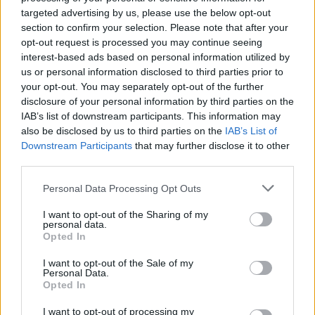
targeted advertising by us, please use the below opt-out
section to confirm your selection. Please note that after your
ΣΤΗΝ ΙΔΙΑ ΚΑΤΗΓΟΡΙΑ
opt-out request is processed you may continue seeing
interest-based ads based on personal information utilized by
ΔΡΑΣΕΙΣ
us or personal information disclosed to third parties prior to
Καλοκαιρινή γιορτή για τα
your opt-out. You may separately opt-out of the further
παιδιά της «Κυψέλης»
disclosure of your personal information by third parties on the
Μουσική, τραγούδι και χορός στη
IAB’s list of downstream participants. This information may
Λέσχη Αξιωματικών από τον
Ελληνικό Ερυθρό Σταυρό και την
also be disclosed by us to third parties on the
IAB’s List of
98 ΑΔΤΕ
Downstream Participants
that may further disclose it to other
third parties.
Personal Data Processing Opt Outs
ΡΕΠΟΡΤΑΖ
ΔΡΑΣΕΙΣ
Στο Πανελλήνιον έκθεση
I want to opt-out of the Sharing of my
σύνδεσης του σήμερα της
personal data.
Μυτιλήνης με το χθες
Opted In
Μια έκθεση διοργανωμένη από τον
Εμπορικό Σύλλογο Μυτιλήνης
I want to opt-out of the Sale of my
Personal Data.
Opted In
I want to opt-out of processing my