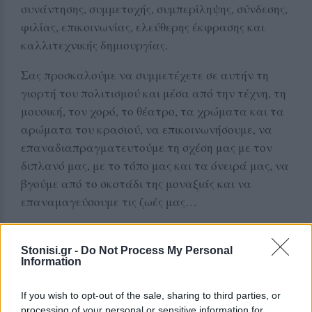
συνάντησης, συμμετοχής, συμπερίληψης, σύνδεσης,
φιλίας, επικοινωνίας, ελεύθερης έκφρασης και
καλλιτεχνικής δημιουργίας.
Σας προσκαλούμε να συμμετέχετε σε αυτήν τη
γιορτή του πολιτισμού και μέσα από την τέχνη, τη
μουσική, τον χορό, το θέατρο, τα χρώματα και τα
αρώματα του κρασιού, να επικοινωνήσουμε, να
επαναδιαπραγματευτούμε τη σχέση μας με τον
διπλανό μας, με το τόπο μας και τα όνειρά μας, να
βγούμε από το σκοτάδι της μοναξιάς και να
επαναμαγεύσουμε τις ζωές μας…
Δείτε περισσότερα άρθρα μας στα αποτελέσματα
Stonisi.gr -
Do Not Process My Personal
αναζήτησης
Information
Add stonisi.gr on Google ↗
If you wish to opt-out of the sale, sharing to third parties, or
processing of your personal or sensitive information for