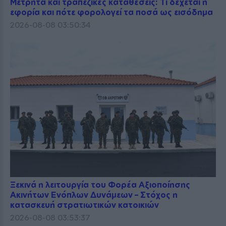
Μετρητά και τραπεζικές καταθέσεις: Τι δέχεται η
εφορία και πότε φορολογεί τα ποσά ως εισόδημα
2026-08-08 03:50:34
Ξεκινά η λειτουργία του Φορέα Αξιοποίησης
Ακινήτων Ενόπλων Δυνάμεων – Στόχος η
κατασκευή στρατιωτικών κατοικιών
2026-08-08 03:53:37