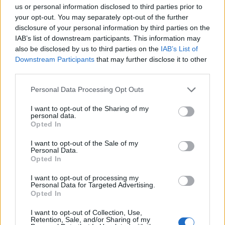
us or personal information disclosed to third parties prior to
your opt-out. You may separately opt-out of the further
disclosure of your personal information by third parties on the
IAB’s list of downstream participants. This information may
also be disclosed by us to third parties on the
IAB’s List of
Downstream Participants
that may further disclose it to other
third parties.
Personal Data Processing Opt Outs
I want to opt-out of the Sharing of my
personal data.
Προφανώς το υπάρχον πλαίσιο κρατικής
Opted In
χρηματοδότησης για την Αυτοδιοίκηση δημιουργεί
I want to opt-out of the Sale of my
σχετικές δυσκολίες αλλά τόσο η συμμετοχή σε
Personal Data.
ευρωπαϊκά προγράμματα όσο και η
Opted In
ανταποδοτικότητα των δημοτικών τελών θα
I want to opt-out of processing my
μπορούσαν να στηρίξουν τη δημιουργία και τη
Personal Data for Targeted Advertising.
Opted In
λειτουργία ενός Δημοτικού Ιατρείου.
Η διεθνής εμπειρία δείχνει ότι το εγχείρημα της
I want to opt-out of Collection, Use,
Retention, Sale, and/or Sharing of my
ενεργού συμμετοχής των Δήμων στην