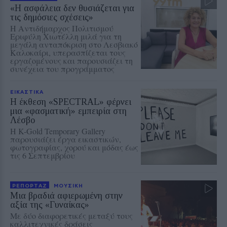
«Η ασφάλεια δεν θυσιάζεται για
τις δημόσιες σχέσεις»
Η Αντιδήμαρχος Πολιτισμού
Εριφύλη Χιωτέλλη μιλά για τη
μεγάλη ανταπόκριση στο Λεσβιακό
Καλοκαίρι, υπερασπίζεται τους
εργαζομένους και παρουσιάζει τη
συνέχεια του προγράμματος
ΕΙΚΑΣΤΙΚΑ
Η έκθεση «SPECTRAL» φέρνει
μια «φασματική» εμπειρία στη
Λέσβο
Η K-Gold Temporary Gallery
παρουσιάζει έργα εικαστικών,
φωτογραφίας, χορού και μόδας έως
τις 6 Σεπτεμβρίου
ΡΕΠΟΡΤΑΖ
ΜΟΥΣΙΚΗ
Μια βραδιά αφιερωμένη στην
αξία της «Γυναίκας»
Με δύο διαφορετικές μεταξύ τους
καλλιτεχνικές δράσεις