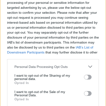
Στο Πανελλήνιον έκθεση
processing of your personal or sensitive information for
σύνδεσης του σήμερα της
targeted advertising by us, please use the below opt-out
Μυτιλήνης με το χθες
section to confirm your selection. Please note that after your
Μια έκθεση διοργανωμένη από τον
Εμπορικό Σύλλογο Μυτιλήνης
opt-out request is processed you may continue seeing
interest-based ads based on personal information utilized by
us or personal information disclosed to third parties prior to
your opt-out. You may separately opt-out of the further
disclosure of your personal information by third parties on the
ΜΟΥΣΙΚΗ
Η γιορτή της τράτας ζωντάνεψε
IAB’s list of downstream participants. This information may
ξανά στη Σκάλα Πολιχνίτου
also be disclosed by us to third parties on the
IAB’s List of
Η αναπαράσταση του παλιού
Downstream Participants
that may further disclose it to other
αλιευτικού εθίμου, οι
third parties.
παραδοσιακοί χοροί και η μουσική
γέμισαν το λιμάνι το βράδυ της 6ης
Αυγούστου
Personal Data Processing Opt Outs
I want to opt-out of the Sharing of my
personal data.
ΜΟΥΣΙΚΗ
Opted In
Ο Σταμάτης Γονίδης στον
Οινοφόρο για μια μεγάλη λαϊκή
I want to opt-out of the Sale of my
βραδιά
Personal Data.
Ο δημοφιλής ερμηνευτής έρχεται
Opted In
στη Λέσβο το Σάββατο 15