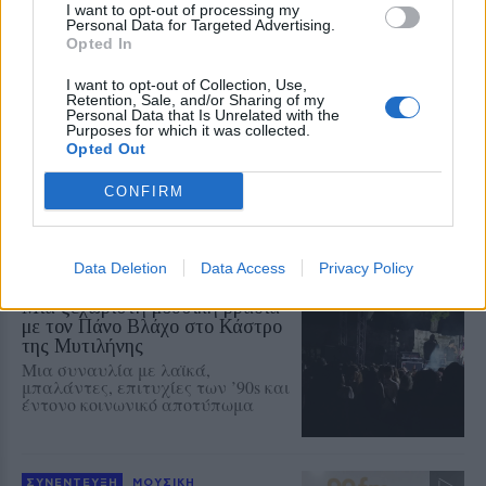
Αυγούστου για μια εμφάνιση με
I want to opt-out of processing my
τις μεγαλύτερες επιτυχίες της
Personal Data for Targeted Advertising.
πολυετούς καριέρας του
Opted In
I want to opt-out of Collection, Use,
ΜΟΥΣΙΚΗ
Retention, Sale, and/or Sharing of my
Μεγάλες άριες και μελωδίες στο
Personal Data that Is Unrelated with the
Μουσείο Teriade
Purposes for which it was collected.
Το 3ο Μουσικό Φεστιβάλ του Δήμου
Opted Out
Μυτιλήνης συνεχίζεται την
Παρασκευή στο Κάστρο με το
CONFIRM
Iberus Quartet και ελεύθερη είσοδο
Data Deletion
Data Access
Privacy Policy
ΡΕΠΟΡΤΑΖ
ΜΟΥΣΙΚΗ
Μια ξεχωριστή μουσική βραδιά
με τον Πάνο Βλάχο στο Κάστρο
της Μυτιλήνης
Μια συναυλία με λαϊκά,
μπαλάντες, επιτυχίες των ’90s και
έντονο κοινωνικό αποτύπωμα
ΣΥΝΕΝΤΕΥΞΗ
ΜΟΥΣΙΚΗ