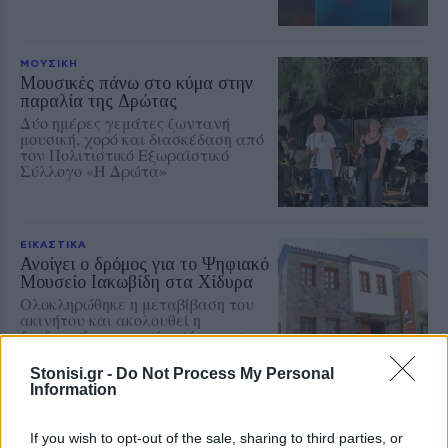
ΜΟΥΣΙΚΗ
Μουσικές πάνω στο κύμα στην
παραλία της Δρώτας
Δύο ημέρες γεμάτες ζωντανή
μουσική, χορό και διασκέδαση από
τον Πολιτιστικό Εξωραϊστικό
Σύλλογο «Η Δρώτα»
ΕΙΚΑΣΤΙΚΑ
Ανοίγει ο δρόμος για το Ψηφιακό
Μουσείο Ιακωβίδη στα Χίδυρα
Ολοκληρώθηκε η μεταβίβαση του
ακινήτου και ακολουθεί η
διαδικασία παραχώρησής του στον
Δήμο Δυτικής Λέσβου
Stonisi.gr -
Do Not Process My Personal
Information
ΡΕΠΟΡΤΑΖ
ΔΡΑΣΕΙΣ
If you wish to opt-out of the sale, sharing to third parties, or