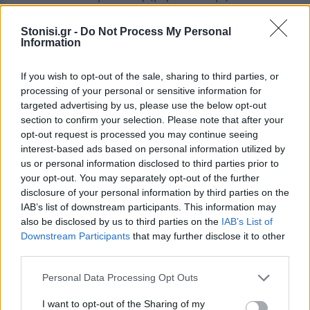
φορολογούνται οι υπεράριθμες εφημερίες.
Ενιαίο, καθολικό, αποκλειστικά δημόσιο και
Stonisi.gr -
Do Not Process My Personal
Information
δωρεάν σύστημα Υγείας-Πρόνοιας με
αποκλειστική χρηματοδότηση από τον
If you wish to opt-out of the sale, sharing to third parties, or
κρατικό προϋπολογισμό.
processing of your personal or sensitive information for
Κατάργηση κάθε επιχειρηματικής
targeted advertising by us, please use the below opt-out
δραστηριότητας στην Υγεία, την Πρόνοια, το
section to confirm your selection. Please note that after your
opt-out request is processed you may continue seeing
Φάρμακο.
interest-based ads based on personal information utilized by
us or personal information disclosed to third parties prior to
Καλούμε την πλειοψηφία του Δ.Σ του
your opt-out. You may separately opt-out of the further
σωματείου εργαζομένων του νοσοκομείου,
disclosure of your personal information by third parties on the
έστω και την τελευταία στιγμή να οργανώσει
IAB’s list of downstream participants. This information may
τον αγώνα και να καλέσει τους εργαζομένους
also be disclosed by us to third parties on the
IAB’s List of
Downstream Participants
that may further disclose it to other
σε συγκέντρωση την ημέρα της απεργίας..
third parties.
Personal Data Processing Opt Outs
I want to opt-out of the Sharing of my