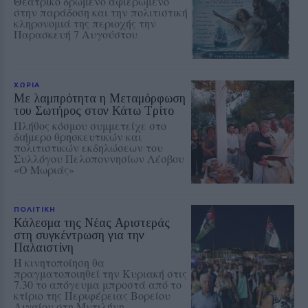
Θεατρικό δρώμενο αφιερωμένο
στην παράδοση και την πολιτιστική
κληρονομιά της περιοχής την
Παρασκευή 7 Αυγούστου
ΧΩΡΙΑ
Με λαμπρότητα η Μεταμόρφωση
του Σωτήρος στον Κάτω Τρίτο
Πλήθος κόσμου συμμετείχε στο
διήμερο θρησκευτικών και
πολιτιστικών εκδηλώσεων του
Συλλόγου Πελοποννησίων Λέσβου
«Ο Μωριάς»
ΠΟΛΙΤΙΚΗ
Κάλεσμα της Νέας Αριστεράς
στη συγκέντρωση για την
Παλαιστίνη
Η κινητοποίηση θα
πραγματοποιηθεί την Κυριακή στις
7.30 το απόγευμα μπροστά από το
κτίριο της Περιφέρειας Βορείου
Αιγαίου στη Μυτιλήνη