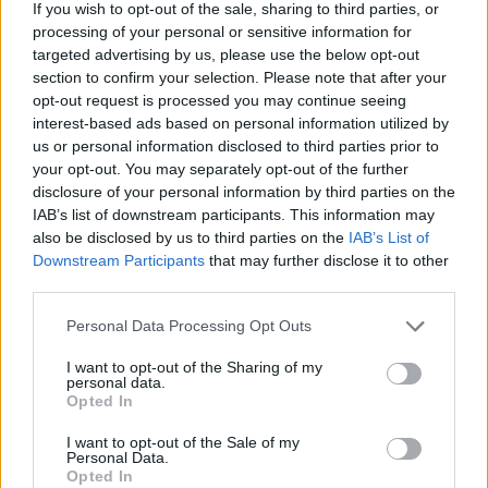
If you wish to opt-out of the sale, sharing to third parties, or
processing of your personal or sensitive information for
Σαφή περιγραφή του πιθανού σφάλματος
targeted advertising by us, please use the below opt-out
section to confirm your selection. Please note that after your
Τυχόν υποστηρικτικά στοιχεία (εφόσον
opt-out request is processed you may continue seeing
υπάρχουν)
interest-based ads based on personal information utilized by
us or personal information disclosed to third parties prior to
Διαδικασία εξέτασης
your opt-out. You may separately opt-out of the further
disclosure of your personal information by third parties on the
Όλοι οι ισχυρισμοί περί ανακρίβειας εξετάζονται
IAB’s list of downstream participants. This information may
από τη συντακτική ομάδα υπό την εποπτεία της
also be disclosed by us to third parties on the
IAB’s List of
Downstream Participants
that may further disclose it to other
Διεύθυνσης Σύνταξης.
third parties.
Εφόσον επιβεβαιωθεί σφάλμα:
Personal Data Processing Opt Outs
Δημοσιεύεται άμεσα διόρθωση, διευκρίνιση ή
I want to opt-out of the Sharing of my
personal data.
επικαιροποίηση
Opted In
Η διόρθωση επισημαίνεται σαφώς μέσα στο
I want to opt-out of the Sale of my
Personal Data.
άρθρο
Opted In