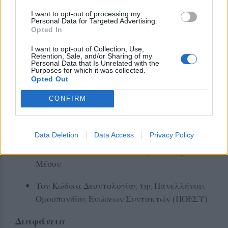
Όπου απαιτείται, προστίθεται σχετική
I want to opt-out of processing my
Personal Data for Targeted Advertising.
σημείωση που εξηγεί τη φύση της διόρθωσης
Opted In
Υποβολή παραπόνων
I want to opt-out of Collection, Use,
Retention, Sale, and/or Sharing of my
Personal Data that Is Unrelated with the
Παράπονα που αφορούν ζητήματα δεοντολογίας,
Purposes for which it was collected.
ιδιωτικότητας ή συντακτικής πρακτικής μπορούν
Opted Out
να υποβάλλονται μέσω των ίδιων καναλιών
CONFIRM
επικοινωνίας.
Η εξέτασή τους γίνεται σύμφωνα με:
Data Deletion
Data Access
Privacy Policy
Τις Συντακτικές Κατευθυντήριες Οδηγίες του
Μέσου
Τον Κώδικα Δεοντολογίας της Πανελλήνιας
Ομοσπονδίας Ενώσεων Συντακτών (ΠΟΕΣΥ)
Διαφάνεια