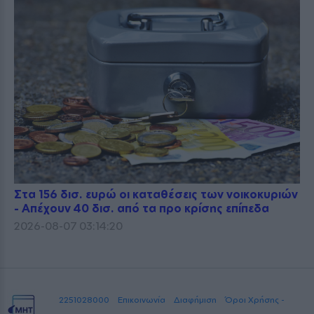
Στα 156 δισ. ευρώ οι καταθέσεις των νοικοκυριών
- Απέχουν 40 δισ. από τα προ κρίσης επίπεδα
2026-08-07 03:14:20
2251028000
Επικοινωνία
Διαφήμιση
Όροι Χρήσης -