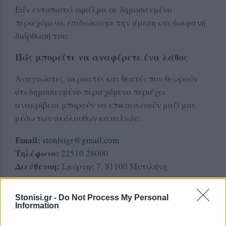
Εάν εντοπιστεί σφάλμα σε δημοσιευμένο
περιεχόμενο, επιδιώκουμε την άμεση και διαφανή
διόρθωσή του.
Πώς μπορείτε να αναφέρετε ένα λάθος
Αναγνώστες, ακροατές και θεατές που θεωρούν
ότι δημοσιευμένο περιεχόμενο περιέχει
ανακρίβεια μπορούν να επικοινωνούν μαζί μας
μέσω των ακόλουθων καναλιών:
Email:
stonisigr@gmail.com
Τηλέφωνο:
22510 28000
Διεύθυνση:
Σμύρνης 7, 81100 Μυτιλήνη
Παρακαλούμε να συμπεριλαμβάνετε:
Stonisi.gr -
Do Not Process My Personal
Information
Σύνδεσμο (link) προς το σχετικό άρθρο ή
περιεχόμενο