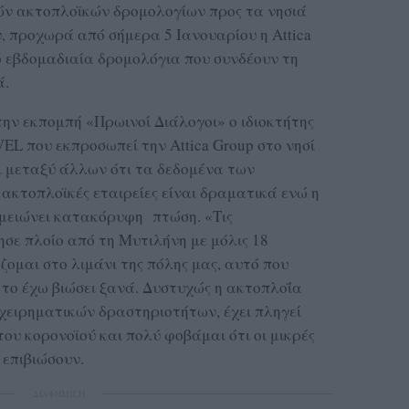
ών ακτοπλοϊκών δρομολογίων προς τα νησιά
, προχωρά από σήμερα 5 Ιανουαρίου η Attica
 6 εβδομαδιαία δρομολόγια που συνδέουν τη
ά.
την εκπομπή «Πρωινοί Διάλογοι» ο ιδιοκτήτης
L που εκπροσωπεί την Attica Group στο νησί
ει μεταξύ άλλων ότι τα δεδομένα των
 ακτοπλοϊκές εταιρείες είναι δραματικά ενώ η
σημειώνει κατακόρυφη πτώση. «Τις
σε πλοίο από τη Μυτιλήνη με μόλις 18
ζομαι στο λιμάνι της πόλης μας, αυτό που
ν το έχω βιώσει ξανά. Δυστυχώς η ακτοπλοΐα
ιχειρηματικών δραστηριοτήτων, έχει πληγεί
ου κορονοϊού και πολύ φοβάμαι ότι οι μικρές
 επιβιώσουν.
ΔΙΑΦΗΜΙΣΗ