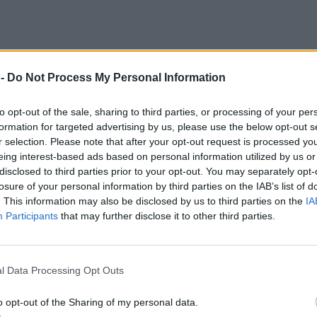
 -
Do Not Process My Personal Information
to opt-out of the sale, sharing to third parties, or processing of your per
ίνωση της Attica Group, τροποποιείται το
formation for targeted advertising by us, please use the below opt-out s
ι βγαίνει εντελώς από τη γραμμή το πλοίο
r selection. Please note that after your opt-out request is processed y
υ. Στη συνέχεια ανάλογα με τις εξελίξεις θα
eing interest-based ads based on personal information utilized by us or
ό την εταιρεία. Ο λόγος που γίνεται αυτό είναι
disclosed to third parties prior to your opt-out. You may separately opt-
τις κυβέρνησης προς τις ακτοπλοϊκές εταιρείες,
losure of your personal information by third parties on the IAB’s list of
. This information may also be disclosed by us to third parties on the
IA
τη διατήρηση κάποιων δρομολογίων».
Participants
that may further disclose it to other third parties.
τισμό των δρομολογίων το πλοίο Νήσος Σάμος
ειστικά το νησί μας θα αναχωρεί από το λιμάνι
l Data Processing Opt Outs
ον Πειραιά κάθε Τρίτη στις 6 το απόγευμα και
 7 το απόγευμα.
o opt-out of the Sharing of my personal data.