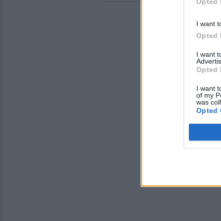
Opted 
I want t
Opted 
I want 
Advertis
Opted 
I want t
of my P
was col
Opted 