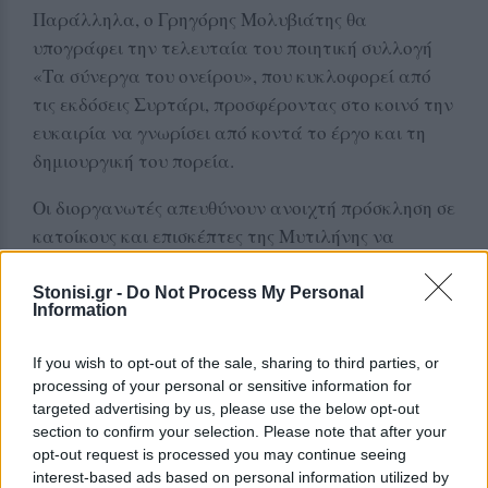
Παράλληλα, ο Γρηγόρης Μολυβιάτης θα
υπογράφει την τελευταία του ποιητική συλλογή
«Τα σύνεργα του ονείρου», που κυκλοφορεί από
τις εκδόσεις Συρτάρι, προσφέροντας στο κοινό την
ευκαιρία να γνωρίσει από κοντά το έργο και τη
δημιουργική του πορεία.
Οι διοργανωτές απευθύνουν ανοιχτή πρόσκληση σε
κατοίκους και επισκέπτες της Μυτιλήνης να
επισκεφθούν το περίπτερο του Book and Art, να
συνομιλήσουν με τους δύο δημιουργούς και να
Stonisi.gr -
Do Not Process My Personal
Information
αποκτήσουν υπογεγραμμένα αντίτυπα των
βιβλίων τους, σε μια εκδήλωση που αναμένεται να
If you wish to opt-out of the sale, sharing to third parties, or
αποτελέσει έναν ακόμη ζωντανό σταθμό στο
processing of your personal or sensitive information for
πρόγραμμα της φετινής Έκθεσης Βιβλίου.
targeted advertising by us, please use the below opt-out
section to confirm your selection. Please note that after your
opt-out request is processed you may continue seeing
Δείτε περισσότερα άρθρα μας στα αποτελέσματα
interest-based ads based on personal information utilized by