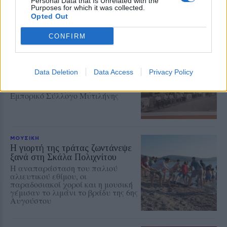
διαδικασία παραχώρησής του στον
Personal Data that Is Unrelated with the
Δήμο Δυτικής Λέσβου
Purposes for which it was collected.
Opted Out
CONFIRM
ΡΕΠΟΡΤΑΖ
ΔΡΑΣΕΙΣ
Στο Πανελλήνιον έκθεση
σύνδεσης του σήμερα της
Data Deletion
Data Access
Privacy Policy
Μυτιλήνης με το χθες
Μια έκθεση διοργανωμένη από τον
Εμπορικό Σύλλογο Μυτιλήνης
ΜΟΥΣΙΚΗ
Η γιορτή της τράτας ζωντάνεψε
ξανά στη Σκάλα Πολιχνίτου
Η αναπαράσταση του παλιού
αλιευτικού εθίμου, οι
παραδοσιακοί χοροί και η μουσική
γέμισαν το λιμάνι το βράδυ της 6ης
Αυγούστου