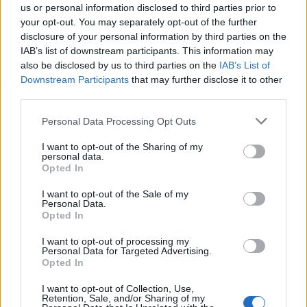
αναζήτησης
us or personal information disclosed to third parties prior to
your opt-out. You may separately opt-out of the further
Add stonisi.gr on Google ↗
disclosure of your personal information by third parties on the
IAB’s list of downstream participants. This information may
also be disclosed by us to third parties on the
IAB’s List of
Downstream Participants
that may further disclose it to other
ΣΤΗΝ ΙΔΙΑ ΚΑΤΗΓΟΡΙΑ
third parties.
Personal Data Processing Opt Outs
ΜΟΥΣΙΚΗ
Μουσικές πάνω στο κύμα στην
παραλία της Δρώτας
I want to opt-out of the Sharing of my
personal data.
Δύο ημέρες γεμάτες ζωντανή
Opted In
μουσική, χορό και διασκέδαση από
τον Πολιτιστικό Εξωραϊστικό
Σύλλογο «Η Δρώτα»
I want to opt-out of the Sale of my
Personal Data.
Opted In
I want to opt-out of processing my
ΕΙΚΑΣΤΙΚΑ
Personal Data for Targeted Advertising.
Ανοίγει ο δρόμος για το Ψηφιακό
Opted In
Μουσείο Ιακωβίδη στα Χίδυρα
Ολοκληρώθηκε η μεταβίβαση του
I want to opt-out of Collection, Use,
ακινήτου και ακολουθεί η
Retention, Sale, and/or Sharing of my