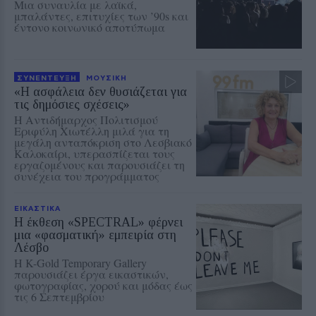
Μια συναυλία με λαϊκά,
μπαλάντες, επιτυχίες των ’90s και
έντονο κοινωνικό αποτύπωμα
ΣΥΝΕΝΤΕΥΞΗ
ΜΟΥΣΙΚΗ
«Η ασφάλεια δεν θυσιάζεται για
τις δημόσιες σχέσεις»
Η Αντιδήμαρχος Πολιτισμού
Εριφύλη Χιωτέλλη μιλά για τη
μεγάλη ανταπόκριση στο Λεσβιακό
Καλοκαίρι, υπερασπίζεται τους
εργαζομένους και παρουσιάζει τη
συνέχεια του προγράμματος
ΕΙΚΑΣΤΙΚΑ
Η έκθεση «SPECTRAL» φέρνει
μια «φασματική» εμπειρία στη
Λέσβο
Η K-Gold Temporary Gallery
παρουσιάζει έργα εικαστικών,
φωτογραφίας, χορού και μόδας έως
τις 6 Σεπτεμβρίου