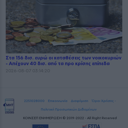
Στα 156 δισ. ευρώ οι καταθέσεις των νοικοκυριών
- Απέχουν 40 δισ. από τα προ κρίσης επίπεδα
2026-08-07 03:14:20
2251028000
Επικοινωνία
Διαφήμιση
Όροι Χρήσης -
Πολιτική Προσωπικών Δεδομένων
ΚΟΙΝΣΕΠ ΕΝΗΜΕΡΩΣΗ © 2019-2022 - All Right Reserved