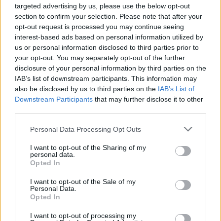
στην Τουρκία
targeted advertising by us, please use the below opt-out
Συνεχίζεται η υποχώρηση της
section to confirm your selection. Please note that after your
Τουρκικής λίρας έναντι του Ευρώ
opt-out request is processed you may continue seeing
interest-based ads based on personal information utilized by
us or personal information disclosed to third parties prior to
your opt-out. You may separately opt-out of the further
disclosure of your personal information by third parties on the
ΕΛΛΑΔΑ
IAB’s list of downstream participants. This information may
Δεύτερη εμπλοκή κάβου στο
also be disclosed by us to third parties on the
IAB’s List of
«Νήσος Ρόδος» μέσα σε δύο
Downstream Participants
that may further disclose it to other
μήνες
third parties.
Μετά το περιστατικό της
Μυτιλήνης στις 3 Ιουνίου, ανάλογο
συμβάν καταγράφηκε κατά την
Personal Data Processing Opt Outs
πρόσδεση του πλοίου στο λιμάνι
του Ηρακλείου
I want to opt-out of the Sharing of my
personal data.
Opted In
ΕΡΓΑΣΙΑ
Πώς αμείβεται η εργασία τον
I want to opt-out of the Sale of my
Δεκαπενταύγουστο
Personal Data.
Τι ισχύει για μισθούς και
Opted In
ημερομίσθια, την προσαύξηση 75%
και την απασχόληση κατά την έκτη
I want to opt-out of processing my
ημέρα, σύμφωνα με την ενημέρωση