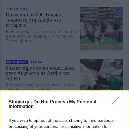
ΤΟΥΡΙΣΜΟΣ
Πάνω από 65.000 Τούρκοι
τουρίστες στη Λέσβο στο
επτάμηνο
Καθοριστική για την τελική εικόνα
η τουριστική κίνηση έως το τέλος
Σεπτεμβρίου
ΡΕΠΟΡΤΑΖ
ΑΓΟΡΑ
Φωτιά πήραν τα καυσιμα, μέσα
στον Αύγουστο σε Λέσβο και
Λήμνο
Μεγάλες αυξήσεις σε πετρέλαιο
κίνησης και αμόλυβδη
καταγράφουν οι επίσημες
τιμοληψίες σε Λέσβο και Λήμνο –
Stonisi.gr -
Do Not Process My Personal
Ακριβότερη η Λήμνος, χαμηλότερες
Information
τιμές στη Χίο
If you wish to opt-out of the sale, sharing to third parties, or
ΚΟΣΜΟΣ
Οριακή κάμψη του πληθωρισμού
processing of your personal or sensitive information for