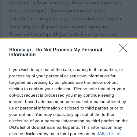
Παππά στη Βενεζουέλα με Κύπριο δικηγόρο που,
όπως υποστήριζε, δραστηριοποιούνταν σε
υπεράκτιες εταιρείες, είχε παρουσιάσει στοιχεία
για αφίξεις κυβερνητικών αεροσκαφών της
Βενεζουέλας στην Αθήνα, καθώς και ρεπορτάζ
σχετικά με επαφές στελεχών του ΣΥΡΙΖΑ με
ανθρώπους του καθεστώτος Μαδούρο στη Μόσχα,
Stonisi.gr -
Do Not Process My Personal
Information
στο πλαίσιο –όπως υποστήριζαν τα δημοσιεύματά
του– αναζήτησης διεθνούς στήριξης κατά την
If you wish to opt-out of the sale, sharing to third parties, or
περίοδο της οικονομικής κρίσης.
processing of your personal or sensitive information for
targeted advertising by us, please use the below opt-out
Το νέο βιβλίο και η Λατινική Αμερική
section to confirm your selection. Please note that after your
opt-out request is processed you may continue seeing
ΔΙΑΦΗΜΙΣΗ
interest-based ads based on personal information utilized by
us or personal information disclosed to third parties prior to
your opt-out. You may separately opt-out of the further
disclosure of your personal information by third parties on the
IAB’s list of downstream participants. This information may
also be disclosed by us to third parties on the
IAB’s List of