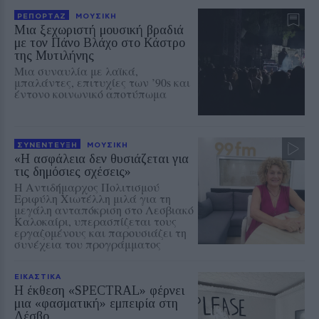
ΡΕΠΟΡΤΑΖ
ΜΟΥΣΙΚΗ
Μια ξεχωριστή μουσική βραδιά
με τον Πάνο Βλάχο στο Κάστρο
της Μυτιλήνης
Μια συναυλία με λαϊκά,
μπαλάντες, επιτυχίες των ’90s και
έντονο κοινωνικό αποτύπωμα
ΣΥΝΕΝΤΕΥΞΗ
ΜΟΥΣΙΚΗ
«Η ασφάλεια δεν θυσιάζεται για
τις δημόσιες σχέσεις»
Η Αντιδήμαρχος Πολιτισμού
Εριφύλη Χιωτέλλη μιλά για τη
μεγάλη ανταπόκριση στο Λεσβιακό
Καλοκαίρι, υπερασπίζεται τους
εργαζομένους και παρουσιάζει τη
συνέχεια του προγράμματος
ΕΙΚΑΣΤΙΚΑ
Η έκθεση «SPECTRAL» φέρνει
μια «φασματική» εμπειρία στη
Λέσβο