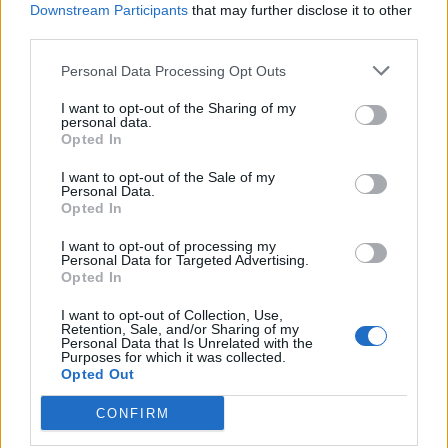
Downstream Participants
that may further disclose it to other
third parties.
Personal Data Processing Opt Outs
I want to opt-out of the Sharing of my
personal data.
Opted In
I want to opt-out of the Sale of my
Personal Data.
Opted In
I want to opt-out of processing my
Personal Data for Targeted Advertising.
Opted In
I want to opt-out of Collection, Use,
Retention, Sale, and/or Sharing of my
Personal Data that Is Unrelated with the
Το νέο βιβλίο του Ιάσονα Πιπίνη, που κυκλοφορεί
Purposes for which it was collected.
Opted Out
από τις εκδόσεις Κέδρος, επιχειρεί να φωτίσει
σημαντικές πτυχές της σύγχρονης ιστορίας της
CONFIRM
Λατινικής Αμερικής. Ιδιαίτερη έμφαση δίνεται