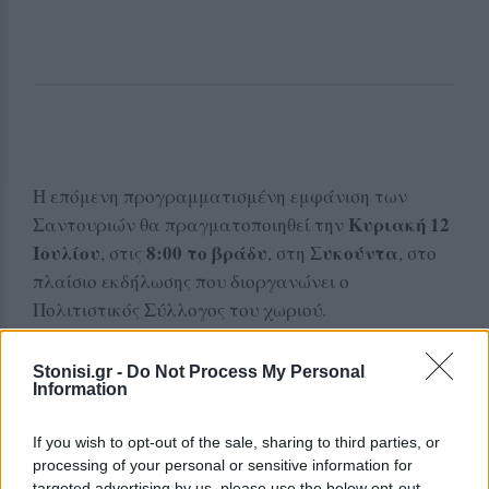
Η επόμενη προγραμματισμένη εμφάνιση των
Κυριακή 12
Σαντουριών θα πραγματοποιηθεί την
Ιουλίου
8:00 το βράδυ
Συκούντα
, στις
, στη
, στο
πλαίσιο εκδήλωσης που διοργανώνει ο
Πολιτιστικός Σύλλογος του χωριού.
Stonisi.gr -
Do Not Process My Personal
Δείτε περισσότερα άρθρα μας στα αποτελέσματα
Information
αναζήτησης
Add stonisi.gr on Google ↗
If you wish to opt-out of the sale, sharing to third parties, or
processing of your personal or sensitive information for
targeted advertising by us, please use the below opt-out