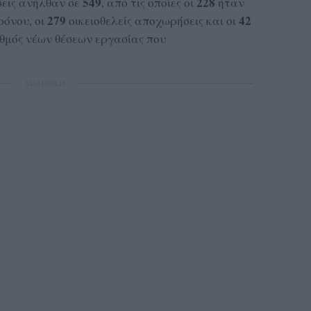
549
228
σεις ανήλθαν σε
, από τις οποίες οι
ήταν
279
42
ρόνου, οι
οικειοθελείς αποχωρήσεις και οι
ιθμός νέων θέσεων εργασίας που
ΔΙΑΦΗΜΙΣΗ