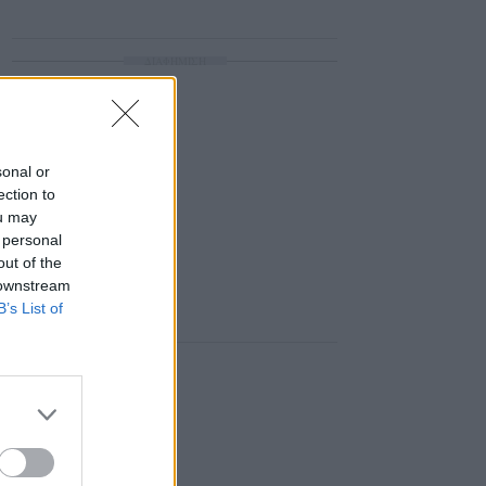
ΔΙΑΦΗΜΙΣΗ
sonal or
ection to
ou may
 personal
out of the
 downstream
B’s List of