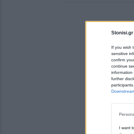
Stonisi.gr
If you wish 
sensitive in
confirm you
continue se
information 
further disc
participants
Downstream 
Persona
I want t