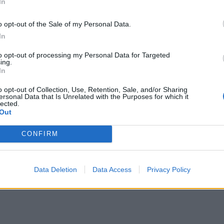
In
οι απολύσεις σε κάθε νησί διαμορφώθηκαν ως
o opt-out of the Sale of my Personal Data.
In
1.979
φηκαν
αναγγελίες προσλήψεων τον Μάιο
to opt-out of processing my Personal Data for Targeted
ing.
863
449
χωρήσεις ανήλθαν σε
, από τις οποίες οι
In
331
νου χρόνου, οι
οικειοθελείς αποχωρήσεις και
o opt-out of Collection, Use, Retention, Sale, and/or Sharing
ός αριθμός νέων θέσεων εργασίας που
ersonal Data that Is Unrelated with the Purposes for which it
lected.
Out
ΔΙΑΦΗΜΙΣΗ
CONFIRM
Data Deletion
Data Access
Privacy Policy