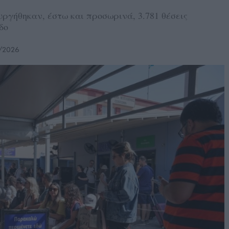
υργήθηκαν, έστω και προσωρινά, 3.781 θέσεις
δο
/2026