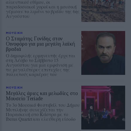
αλιευτικού εθίμου, οι
παραδοσιακοί χοροί και η μουσική
γέμισαν το λιμάνι το βράδυ της 6ης
Αυγούστου
ΜΟΥΣΙΚΗ
Ο Σταμάτης Γονίδης στον
Οινοφόρο για μια μεγάλη λαϊκή
βραδιά
Ο δημοφιλής ερμηνευτής έρχεται
στη Λέσβο το Σάββατο 15
Αυγούστου για μια εμφάνιση με
τις μεγαλύτερες επιτυχίες της
πολυετούς καριέρας του
ΜΟΥΣΙΚΗ
Μεγάλες άριες και μελωδίες στο
Μουσείο Teriade
Το 3ο Μουσικό Φεστιβάλ του Δήμου
Μυτιλήνης συνεχίζεται την
Παρασκευή στο Κάστρο με το
Iberus Quartet και ελεύθερη είσοδο