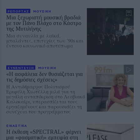
ΡΕΠΟΡΤΑΖ
ΜΟΥΣΙΚΗ
Μια ξεχωριστή μουσική βραδιά
με τον Πάνο Βλάχο στο Κάστρο
της Μυτιλήνης
Μια συναυλία με λαϊκά,
μπαλάντες, επιτυχίες των ’90s και
έντονο κοινωνικό αποτύπωμα
ΣΥΝΕΝΤΕΥΞΗ
ΜΟΥΣΙΚΗ
«Η ασφάλεια δεν θυσιάζεται για
τις δημόσιες σχέσεις»
Η Αντιδήμαρχος Πολιτισμού
Εριφύλη Χιωτέλλη μιλά για τη
μεγάλη ανταπόκριση στο Λεσβιακό
Καλοκαίρι, υπερασπίζεται τους
εργαζομένους και παρουσιάζει τη
συνέχεια του προγράμματος
ΕΙΚΑΣΤΙΚΑ
Η έκθεση «SPECTRAL» φέρνει
μια «φασματική» εμπειρία στη