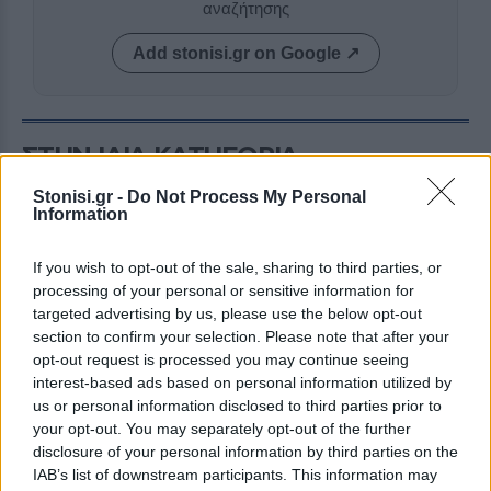
αναζήτησης
Add stonisi.gr on Google ↗
ΣΤΗΝ ΙΔΙΑ ΚΑΤΗΓΟΡΙΑ
Stonisi.gr -
Do Not Process My Personal
ΕΙΚΑΣΤΙΚΑ
Information
Ο φωτογράφος που διέσωσε τη
μνήμη της Λέσβου
Η «Καθημερινή» φωτίζει τη ζωή
If you wish to opt-out of the sale, sharing to third parties, or
και το πολύτιμο έργο του Σίμου
processing of your personal or sensitive information for
Χουτζαίου, από την Αγιάσο και τη
targeted advertising by us, please use the below opt-out
Μυτιλήνη έως την Αλεξάνδρεια
και τη Νέα Υόρκη
section to confirm your selection. Please note that after your
opt-out request is processed you may continue seeing
interest-based ads based on personal information utilized by
ΒΙΒΛΙΟ
us or personal information disclosed to third parties prior to
Η «Χαλιούρω» συναντά το
your opt-out. You may separately opt-out of the further
αναγνωστικό κοινό της
disclosure of your personal information by third parties on the
Μυτιλήνης
IAB’s list of downstream participants. This information may
Για το μυθιστόρημα της Γιάννας