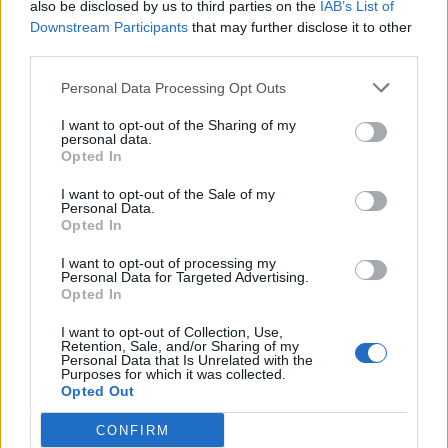
also be disclosed by us to third parties on the
IAB’s List of
Γιαννοπούλου θα μιλήσουν η
Παναγιώτα Ψύρρα, η Χριστίνα
Downstream Participants
that may further disclose it to other
Βογιάννη και ο Δημήτρης
third parties.
Χατζηγιαννάκης
Personal Data Processing Opt Outs
ΒΙΒΛΙΟ
Βιβλία με θαλασσινό αέρα
I want to opt-out of the Sharing of my
personal data.
Απολαυστικές βιβλιοπροτάσεις
Opted In
που ταξιδεύουν τα παιδιά από τα
πειρατικά καράβια έως τα βάθη
της Μεσογείου -Γράφει η
I want to opt-out of the Sale of my
ΑΘΑΝΑΣΙΑ ΔΑΦΙΩΤΗ*
Personal Data.
Opted In
I want to opt-out of processing my
Personal Data for Targeted Advertising.
ΜΟΥΣΙΚΗ
Opted In
Μουσικές πάνω στο κύμα στην
παραλία της Δρώτας
I want to opt-out of Collection, Use,
Δύο ημέρες γεμάτες ζωντανή
Retention, Sale, and/or Sharing of my
μουσική, χορό και διασκέδαση από
Personal Data that Is Unrelated with the
τον Πολιτιστικό Εξωραϊστικό
Purposes for which it was collected.
Σύλλογο «Η Δρώτα»
Opted Out
CONFIRM