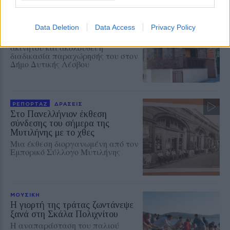
ΕΙΚΑΣΤΙΚΑ
Ανοίγει ο δρόμος για το Ψηφιακό
Μουσείο Ιακωβίδη στα Χίδυρα
Data Deletion
Data Access
Privacy Policy
Ολοκληρώθηκε η μεταβίβαση του
ακινήτου και ακολουθεί η
διαδικασία παραχώρησής του στον
Δήμο Δυτικής Λέσβου
ΡΕΠΟΡΤΑΖ
ΔΡΑΣΕΙΣ
Στο Πανελλήνιον έκθεση
σύνδεσης του σήμερα της
Μυτιλήνης με το χθες
Μια έκθεση διοργανωμένη από τον
Εμπορικό Σύλλογο Μυτιλήνης
ΜΟΥΣΙΚΗ
Η γιορτή της τράτας ζωντάνεψε
ξανά στη Σκάλα Πολιχνίτου
Η αναπαράσταση του παλιού