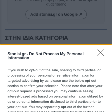
αναζήτησης
Add stonisi.gr on Google ↗
ΣΤΗΝ ΙΔΙΑ ΚΑΤΗΓΟΡΙΑ
ΚΟΣΜΟΣ
Οριακή κάμψη του πληθωρισμού
Stonisi.gr -
Do Not Process My Personal
στην Τουρκία
Information
Συνεχίζεται η υποχώρηση της
Τουρκικής λίρας έναντι του Ευρώ
If you wish to opt-out of the sale, sharing to third parties, or
processing of your personal or sensitive information for
targeted advertising by us, please use the below opt-out
section to confirm your selection. Please note that after your
opt-out request is processed you may continue seeing
ΕΛΛΑΔΑ
interest-based ads based on personal information utilized by
Δεύτερη εμπλοκή κάβου στο
us or personal information disclosed to third parties prior to
«Νήσος Ρόδος» μέσα σε δύο
your opt-out. You may separately opt-out of the further
μήνες
disclosure of your personal information by third parties on the