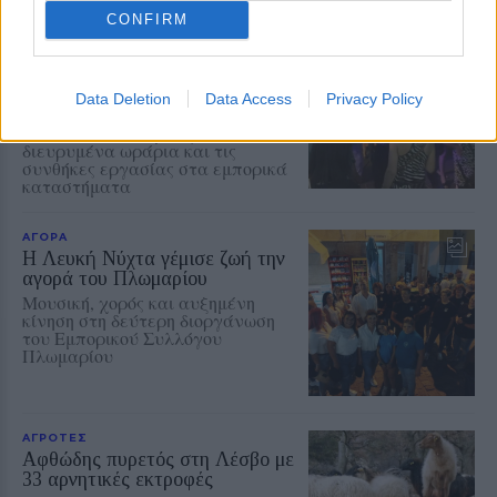
CONFIRM
ΑΓΟΡΑ
Αντίδραση των ιδιωτικών
υπαλλήλων για τη Λευκή Νύχτα
της Μυτιλήνης
Data Deletion
Data Access
Privacy Policy
Παρέμβαση της Ένωσης Ιδιωτικών
Υπαλλήλων Λέσβου για τα
διευρυμένα ωράρια και τις
συνθήκες εργασίας στα εμπορικά
καταστήματα
ΑΓΟΡΑ
Η Λευκή Νύχτα γέμισε ζωή την
αγορά του Πλωμαρίου
Μουσική, χορός και αυξημένη
κίνηση στη δεύτερη διοργάνωση
του Εμπορικού Συλλόγου
Πλωμαρίου
ΑΓΡΟΤΕΣ
Αφθώδης πυρετός στη Λέσβο με
33 αρνητικές εκτροφές