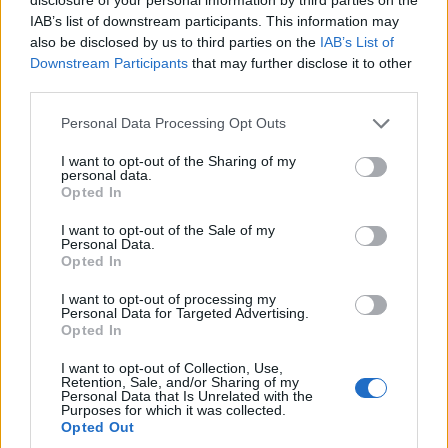
Μετά το περιστατικό της
Μυτιλήνης στις 3 Ιουνίου, ανάλογο
IAB’s list of downstream participants. This information may
συμβάν καταγράφηκε κατά την
also be disclosed by us to third parties on the
IAB’s List of
πρόσδεση του πλοίου στο λιμάνι
Downstream Participants
that may further disclose it to other
του Ηρακλείου
third parties.
ΕΡΓΑΣΙΑ
Personal Data Processing Opt Outs
Πώς αμείβεται η εργασία τον
Δεκαπενταύγουστο
I want to opt-out of the Sharing of my
Τι ισχύει για μισθούς και
personal data.
ημερομίσθια, την προσαύξηση 75%
Opted In
και την απασχόληση κατά την έκτη
ημέρα, σύμφωνα με την ενημέρωση
I want to opt-out of the Sale of my
της ΓΣΕΕ
Personal Data.
Opted In
ΑΓΟΡΑ
I want to opt-out of processing my
Η ΑΝΤΑΡΣΥΑ Λέσβου κατά της
Personal Data for Targeted Advertising.
Λευκής Νύχτας στη Μυτιλήνη
Opted In
Κάνει λόγο για επιβάρυνση των
εμποροϋπαλλήλων και ζητά
I want to opt-out of Collection, Use,
Retention, Sale, and/or Sharing of my
αυξήσεις μισθών και μείωση του
Personal Data that Is Unrelated with the
χρόνου εργασίας
Purposes for which it was collected.
Opted Out