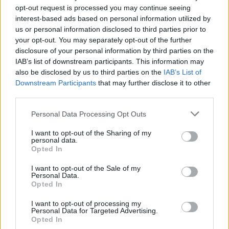
opt-out request is processed you may continue seeing
ΧΩΡΙΑ
interest-based ads based on personal information utilized by
Η «Στύψη» συνεχίζει να
us or personal information disclosed to third parties prior to
καταγράφει την ιστορία του
your opt-out. You may separately opt-out of the further
χωριού
disclosure of your personal information by third parties on the
Το νέο φύλλο της τοπικής
εφημερίδας φιλοξενεί ενδιαφέρον
IAB’s list of downstream participants. This information may
άρθρο για το φράγμα της Στύψης
also be disclosed by us to third parties on the
IAB’s List of
και τη μελέτη του Δρ. Νικόλαου
Downstream Participants
that may further disclose it to other
Μουτάφη
third parties.
ΔΡΑΣΕΙΣ
Personal Data Processing Opt Outs
Κάλεσμα για συγκέντρωση υπέρ
της Παλαιστίνης από
I want to opt-out of the Sharing of my
ανειδίκευτους γιατρούς της
personal data.
Λέσβου
Opted In
Την Κυριακή 9 Αυγούστου, στις
7.30 το απόγευμα, έξω από το
I want to opt-out of the Sale of my
κεντρικό κτήριο της Περιφέρειας
Personal Data.
Βορείου Αιγαίου στη Μυτιλήνη η
Opted In
κινητοποίηση
I want to opt-out of processing my
Personal Data for Targeted Advertising.
ΔΡΑΣΕΙΣ
Opted In
Ρούχα και τρόφιμα για τους