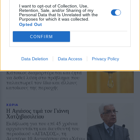
ανθρώπους που έχουν ανάγκη
I want to opt-out of Collection, Use,
Νέα συνεργασία της
Retention, Sale, and/or Sharing of my
«Ανακύκλωσης Αιγαίου» με τον
Personal Data that Is Unrelated with the
Purposes for which it was collected.
Σύνδεσμο Κοινωνικής Προστασίας
και Αλληλεγγύης
Opted Out
CONFIRM
ΧΩΡΙΑ
Προβληματική υδροδότηση σε
Data Deletion
Data Access
Privacy Policy
σπίτια κοντά στο Κάστρο του
Μολύβου
Κάτοικος διαμαρτύρεται και ζητά
να δοθεί λύση στο πρόβλημα που
ταλαιπωρεί τον ίδιο και άλλους
κατοίκους της περιοχής
ΧΩΡΙΑ
Η Αγιάσος τιμά τον Γιάννη
Χατζηβασιλείου
Εκδήλωση για τον επί 45 χρόνια
αρχισυντάκτη και διευθυντή του
περιοδικού «ΑΓΙΑΣΟΣ», τη
Δευτέρα 10 Αυγούστου στο «Χάνι»