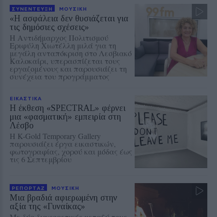
ΣΥΝΕΝΤΕΥΞΗ
ΜΟΥΣΙΚΗ
«Η ασφάλεια δεν θυσιάζεται για
τις δημόσιες σχέσεις»
Η Αντιδήμαρχος Πολιτισμού
Εριφύλη Χιωτέλλη μιλά για τη
μεγάλη ανταπόκριση στο Λεσβιακό
Καλοκαίρι, υπερασπίζεται τους
εργαζομένους και παρουσιάζει τη
συνέχεια του προγράμματος
ΕΙΚΑΣΤΙΚΑ
Η έκθεση «SPECTRAL» φέρνει
μια «φασματική» εμπειρία στη
Λέσβο
Η K-Gold Temporary Gallery
παρουσιάζει έργα εικαστικών,
φωτογραφίας, χορού και μόδας έως
τις 6 Σεπτεμβρίου
ΡΕΠΟΡΤΑΖ
ΜΟΥΣΙΚΗ
Μια βραδιά αφιερωμένη στην
αξία της «Γυναίκας»
Με δύο διαφορετικές μεταξύ τους