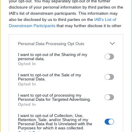
your opt-out. You may separately opt-out of the further
disclosure of your personal information by third parties on the
IAB’s list of downstream participants. This information may
Η κορύφωση του φεστιβάλ θα πραγματοποιηθεί
also be disclosed by us to third parties on the
IAB’s List of
Downstream Participants
that may further disclose it to other
στις δεκαοκτώ Αυγούστου με τη συναυλία των
third parties.
Magic de Spell, ενός από τα ιστορικότερα
συγκροτήματα της ελληνικής ροκ σκηνής, που
Personal Data Processing Opt Outs
γιορτάζει σαράντα πέντε χρόνια συνεχούς
I want to opt-out of the Sharing of my
παρουσίας. Το συγκρότημα θα παρουσιάσει τις
personal data.
Opted In
μεγάλες επιτυχίες του, όπως τα «Sarajevo» και
«Εμένα οι φίλοι μου», αλλά και ένα αφιέρωμα σε
I want to opt-out of the Sale of my
Personal Data.
εμβληματικές μορφές της ελληνικής ροκ, μεταξύ
Opted In
των οποίων ο Παύλος Σιδηρόπουλος, ο Νικόλας
I want to opt-out of processing my
Άσιμος, ο Τζίμης Πανούσης και ο Δημήτρης
Personal Data for Targeted Advertising.
Πουλικάκος.
Opted In
I want to opt-out of Collection, Use,
Το αναλυτικό πρόγραμμα των παράλληλων
Retention, Sale, and/or Sharing of my
δράσεων θα ανακοινωθεί το προσεχές
Personal Data that Is Unrelated with the
Purposes for which it was collected.