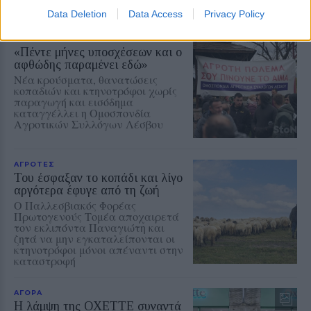
ΣΤΗΝ ΙΔΙΑ ΚΑΤΗΓΟΡΙΑ
Data Deletion
Data Access
Privacy Policy
ΑΓΡΟΤΕΣ
«Πέντε μήνες υποσχέσεων και ο
αφθώδης παραμένει εδώ»
Νέα κρούσματα, θανατώσεις
κοπαδιών και κτηνοτρόφοι χωρίς
παραγωγή και εισόδημα
καταγγέλλει η Ομοσπονδία
Αγροτικών Συλλόγων Λέσβου
ΑΓΡΟΤΕΣ
Του έσφαξαν το κοπάδι και λίγο
αργότερα έφυγε από τη ζωή
Ο Παλλεσβιακός Φορέας
Πρωτογενούς Τομέα αποχαιρετά
τον εκλιπόντα Παναγιώτη και
ζητά να μην εγκαταλείπονται οι
κτηνοτρόφοι μόνοι απέναντι στην
καταστροφή
ΑΓΟΡΑ
Η λάμψη της OXETTE συναντά