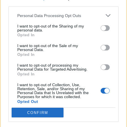
θαλάσσιου περιβάλλοντος και τη στήριξη των
third parties.
παράκτιων και νησιωτικών κοινωνιών.
Personal Data Processing Opt Outs
Ο Μαργαρίτης Σχοινάς δήλωσε ότι οι
I want to opt-out of the Sharing of my
πρωτοβουλίες αποτελούν την αρχή ενός
personal data.
Opted In
ευρύτερου σχεδιασμού για την ανασυγκρότηση και
τη βιώσιμη ανάπτυξη της ελληνικής αλιείας, σε
I want to opt-out of the Sale of my
Personal Data.
συνεργασία με τους επαγγελματίες του κλάδου
Opted In
και τους επιστημονικούς φορείς.
I want to opt-out of processing my
Personal Data for Targeted Advertising.
Opted In
I want to opt-out of Collection, Use,
Δείτε περισσότερα άρθρα μας στα αποτελέσματα
Retention, Sale, and/or Sharing of my
αναζήτησης
Personal Data that Is Unrelated with the
Purposes for which it was collected.
Opted Out
Add stonisi.gr on Google ↗
CONFIRM