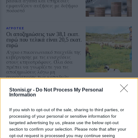
βασικά αγαθά και υπηρεσίες
εμφανίζουν αυξήσεις με διψήφιο
ποσοστό
ΑΓΡΟΤΕΣ
Οι αποζημιώσεις των 38,1 εκατ.
ευρώ που τελικά είναι 20,5 εκατ.
ευρώ
Άγριο επικοινωνιακό παιχνίδι της
κυβέρνησης με τις ενισχύσεις
στους κτηνοτρόφους. Όλα όσα
πρέπει να γνωρίζετε για τις
αποζημιώσεις λόγω μη
ανασύστασης των κοπαδιών
Stonisi.gr -
Do Not Process My Personal
ΑΓΡΟΤΕΣ
Information
Ψίχουλα για τη βιοασφάλεια των
Περιφερειών
Μόνο στη Λέσβο έχουν δαπανηθεί
If you wish to opt-out of the sale, sharing to third parties, or
6.000.000 ευρώ μέσα σε
processing of your personal or sensitive information for
τεσσερισήμισι μήνες, ενώ το
targeted advertising by us, please use the below opt-out
Υπουργείο Αγροτικής Ανάπτυξης
ανακοινώνει επιπλέον 12,5 εκατ.
section to confirm your selection. Please note that after your
ευρώ για ολόκληρη τη χώρα
opt-out request is processed you may continue seeing