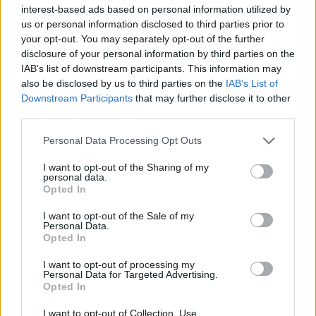
interest-based ads based on personal information utilized by
ΑΓΟΡΑ
us or personal information disclosed to third parties prior to
Η Μυτιλήνη κινείται στους
your opt-out. You may separately opt-out of the further
ρυθμούς της Λευκής Νύχτας
disclosure of your personal information by third parties on the
Μουσική, παιδικές δράσεις,
IAB’s list of downstream participants. This information may
κεράσματα και μεγάλες
also be disclosed by us to third parties on the
IAB’s List of
προσφορές από τις 6.30 το
απόγευμα – Ο Γιάννης Μουτζούρης
Downstream Participants
that may further disclose it to other
παρουσίασε στον «Ν» 99 fm το
third parties.
αναλυτικό πρόγραμμα
Personal Data Processing Opt Outs
ΑΓΡΟΤΕΣ
Νέα κρούσματα αφθώδους
I want to opt-out of the Sharing of my
personal data.
πυρετού σε Κάπη και Λεπέτυμνο
Opted In
Αρνητικά τα αποτελέσματα σε
άλλες 28 μονάδες
I want to opt-out of the Sale of my
Personal Data.
Opted In
I want to opt-out of processing my
Personal Data for Targeted Advertising.
ΣΥΝΕΝΤΕΥΞΗ
ΑΓΡΟΤΕΣ
Opted In
Αντιμέτωπα με την ερημοποίηση
τα κτηνοτροφικά χωριά της
I want to opt-out of Collection, Use,