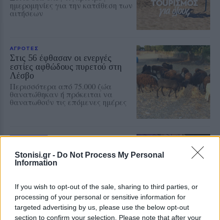
ημερομηνίες για την κατάθεση των
αιτήσεων
ΑΓΡΟΤΕΣ
Στις 56 έφθασαν οι ενεργές
εστίες αφθώδους πυρετού στη
Λέσβο
Περισσότερα από 75.000 ζώα
θανατώθηκαν ή πρόκειται να
θανατωθούν τις επόμενες ημέρες
ΡΕΠΟΡΤΑΖ
ΑΓΟΡΑ
Πλημμύρισε από κόσμο η αγορά
Stonisi.gr -
Do Not Process My Personal
της Μυτιλήνης στη Λευκή Νύχτα
Information
Μουσική, προσφορές, δράσεις και
κεράσματα έδωσαν παλμό στο
κέντρο της πόλης – Μεγάλη ήταν η
If you wish to opt-out of the sale, sharing to third parties, or
συμμετοχή κατοίκων και
processing of your personal or sensitive information for
επισκεπτών
targeted advertising by us, please use the below opt-out
section to confirm your selection. Please note that after your