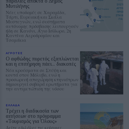
παραλίες αποκτά ο Δήμος
Μυτιλήνης
Νέες υποδομές σε Χαραμίδα,
Τάρτι, Ευρειακή και Σκάλα
Μυστεγνών, ενώ συστήματα
αυτόνομης πρόσβασης λειτουργούν
ήδη σε Κανόνι, Άγιο Ισίδωρο, 2η
Καντίνα Αεροδρομίου και
Τσαμάκια
ΑΓΡΟΤΕΣ
Ο αφθώδης πυρετός εξαπλώνεται
και η επιτήρηση πάει... διακοπές
Νέα κρούσματα σε Στύψη και
κοντά στον Μόλυβο, ενώ η
προσωρινή αποχώρηση κτηνιάτρων
δημιουργεί σοβαρά ερωτήματα για
την αντιμετώπιση της νόσου
ΕΛΛΑΔΑ
Τρέχει η διαδικασία των
αιτήσεων στο πρόγραμμα
«Τουρισμός για Όλους»
Δείτε εδώ όλες τις κρίσιμες