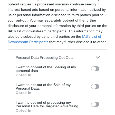
ΕΛΛΑΔΑ
opt-out request is processed you may continue seeing
Βουτιά έκανε το πραγματικό
interest-based ads based on personal information utilized by
εισόδημα των ελληνικών
us or personal information disclosed to third parties prior to
νοικοκυριών
your opt-out. You may separately opt-out of the further
Μείωση 3,6% το πρώτο τρίμηνο του
disclosure of your personal information by third parties on the
2026, η χειρότερη επίδοση μεταξύ
21 χωρών μελών του ΟΟΣΑ.
IAB’s list of downstream participants. This information may
Καθοριστική η υποχώρηση των
also be disclosed by us to third parties on the
IAB’s List of
κοινωνικών παροχών και του
Downstream Participants
that may further disclose it to other
εισοδήματος από περιουσιακά
στοιχεία
third parties.
Personal Data Processing Opt Outs
ΑΓΡΟΤΕΣ
Ανοιξε ξανά το ΟΣΔΕ του 2025
I want to opt-out of the Sharing of my
για νέες διορθώσεις
personal data.
Παράλληλα με τις Ενιαίες
Opted In
Αιτήσεις Ενίσχυσης του 2026 τα
ΚΥΔ θα πρέπει να κάνουν και τις
I want to opt-out of the Sale of my
διορθώσεις στις αιτήσεις του 2025
Personal Data.
Opted In
I want to opt-out of processing my
Personal Data for Targeted Advertising.
ΕΛΛΑΔΑ
Πήραν «φωτιά» καύσιμα, κρέας
Opted In