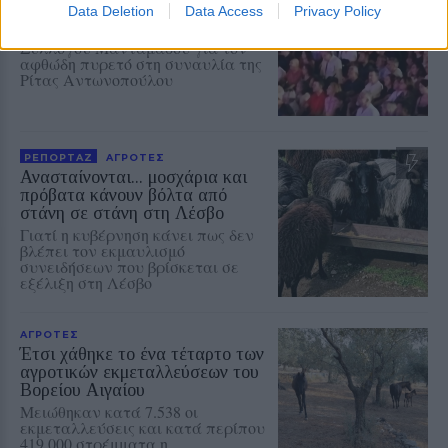
αφανισμό»
Data Deletion
Data Access
Privacy Policy
Παρέμβαση του Αγροτικού
Συλλόγου Μανταμάδου για τον
αφθώδη πυρετό στη συναυλία της
Ρίτας Αντωνοπούλου
ΡΕΠΟΡΤΑΖ
ΑΓΡΟΤΕΣ
Ανασταίνονται... μοσχάρια και
πρόβατα κάνουν βόλτα από
στάνη σε στάνη στη Λέσβο
Γιατί η κυβέρνηση κάνει πως δεν
βλέπει τον εκμαυλισμό
συνειδήσεων που βρίσκεται σε
εξέλιξη στη Λέσβο
ΑΓΡΟΤΕΣ
Έτσι χάθηκε το ένα τέταρτο των
αγροτικών εκμεταλλεύσεων του
Βορείου Αιγαίου
Μειώθηκαν κατά 7.538 οι
εκμεταλλεύσεις και κατά περίπου
419.000 στρέμματα η