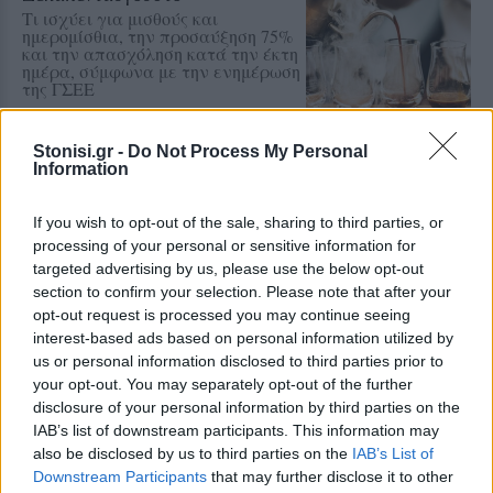
Τι ισχύει για μισθούς και
ημερομίσθια, την προσαύξηση 75%
και την απασχόληση κατά την έκτη
ημέρα, σύμφωνα με την ενημέρωση
της ΓΣΕΕ
Stonisi.gr -
Do Not Process My Personal
ΑΓΟΡΑ
Information
Η ΑΝΤΑΡΣΥΑ Λέσβου κατά της
Λευκής Νύχτας στη Μυτιλήνη
Κάνει λόγο για επιβάρυνση των
If you wish to opt-out of the sale, sharing to third parties, or
εμποροϋπαλλήλων και ζητά
processing of your personal or sensitive information for
αυξήσεις μισθών και μείωση του
χρόνου εργασίας
targeted advertising by us, please use the below opt-out
section to confirm your selection. Please note that after your
opt-out request is processed you may continue seeing
interest-based ads based on personal information utilized by
ΑΓΟΡΑ
us or personal information disclosed to third parties prior to
Αντίδραση των ιδιωτικών
your opt-out. You may separately opt-out of the further
υπαλλήλων για τη Λευκή Νύχτα
disclosure of your personal information by third parties on the
της Μυτιλήνης
IAB’s list of downstream participants. This information may
Παρέμβαση της Ένωσης Ιδιωτικών
Υπαλλήλων Λέσβου για τα
also be disclosed by us to third parties on the
IAB’s List of
διευρυμένα ωράρια και τις
Downstream Participants
that may further disclose it to other
συνθήκες εργασίας στα εμπορικά