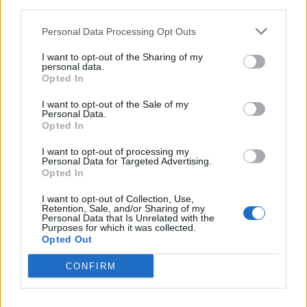
third parties.
καταστήματα
Personal Data Processing Opt Outs
ΑΓΟΡΑ
Η Λευκή Νύχτα γέμισε ζωή την
I want to opt-out of the Sharing of my
αγορά του Πλωμαρίου
personal data.
Opted In
Μουσική, χορός και αυξημένη
κίνηση στη δεύτερη διοργάνωση
του Εμπορικού Συλλόγου
I want to opt-out of the Sale of my
Πλωμαρίου
Personal Data.
Opted In
I want to opt-out of processing my
Personal Data for Targeted Advertising.
ΑΓΡΟΤΕΣ
Opted In
Αφθώδης πυρετός στη Λέσβο με
33 αρνητικές εκτροφές
I want to opt-out of Collection, Use,
Κανένα θετικό αποτέλεσμα στους
Retention, Sale, and/or Sharing of my
ελέγχους που δημοσιοποιήθηκαν
Personal Data that Is Unrelated with the
την Τετάρτη 5 Αυγούστου
Purposes for which it was collected.
Opted Out
CONFIRM
ΑΓΡΟΤΕΣ
«Σώστε τον κτηνοτρόφο από τον