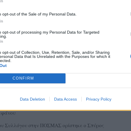
In
o opt-out of the Sale of my Personal Data.
In
το νέο Διοικητικό Συμβούλιο του Συλλόγου, το
to opt-out of processing my Personal Data for Targeted
ing.
In
τίδης
o opt-out of Collection, Use, Retention, Sale, and/or Sharing
ουνέλλης
ersonal Data that Is Unrelated with the Purposes for which it
lected.
σταντίνος Φραγκόπουλος
Out
σσώτης
CONFIRM
ύρης
σαν οι:
Data Deletion
Data Access
Privacy Policy
εφάνου
ου Συλλόγου στην ΠΟΣΜΑΣ ορίστηκε ο Σπύρος