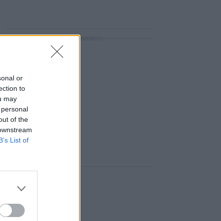
ΔΙΑΦΗΜΙΣΗ
sonal or
ection to
ou may
 personal
out of the
 downstream
B’s List of