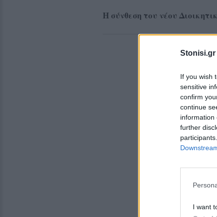
Η σύνθεση του νέου Διοικητ
Stonisi.gr
If you wish 
sensitive in
confirm you
continue se
information 
further disc
participants
Downstream 
Persona
I want t