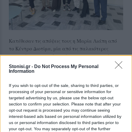
Κατέθεσαν τις απόψεις τους η Μαρία Λιάπη από
το Κέντρο Διοτίμα, μία από τις παλαιότερες
οργανώσεις για τα δικαιώματα των γυναικών
στην Ελλάδα, η Τουλίνα Δεμελή από την Ύπατη
Stonisi.gr -
Do Not Process My Personal
Αρμοστεία του ΟΗΕ για τους Πρόσφυγες, η γενική
Information
γραμματέας του Δήμου Μυτιλήνης Όλγα Χιώτη
If you wish to opt-out of the sale, sharing to third parties, or
εκπροσωπώντας τον Δήμο, η Καλλιόπη
processing of your personal or sensitive information for
Λυκοβαρδή, Βοηθός Συνήγορος του Πολίτη και
targeted advertising by us, please use the below opt-out
επικεφαλής του Κύκλου Ανθρωπίνων
section to confirm your selection. Please note that after your
Δικαιωμάτων, ο Νίκος Γκιωνάκης, ψυχολόγος με
opt-out request is processed you may continue seeing
interest-based ads based on personal information utilized by
ειδίκευση στην Κοινωνική Ψυχιατρική και
us or personal information disclosed to third parties prior to
επιστημονικός υπεύθυνος του Κέντρου Ημέρας
your opt-out. You may separately opt-out of the further