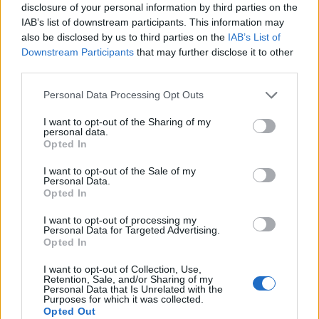
Βαβέλ, καθώς και στελέχη και εκπρόσωποι φορέων
disclosure of your personal information by third parties on the
που δραστηριοποιούνται στον χώρο της ισότητας,
IAB’s list of downstream participants. This information may
των ανθρωπίνων δικαιωμάτων και της κοινωνικής
also be disclosed by us to third parties on the
IAB’s List of
Downstream Participants
that may further disclose it to other
ένταξης.
third parties.
Personal Data Processing Opt Outs
I want to opt-out of the Sharing of my
personal data.
Opted In
I want to opt-out of the Sale of my
Personal Data.
Opted In
I want to opt-out of processing my
Personal Data for Targeted Advertising.
Opted In
I want to opt-out of Collection, Use,
Retention, Sale, and/or Sharing of my
Personal Data that Is Unrelated with the
Purposes for which it was collected.
Στη συνάντηση συμμετείχε η υπογράφουσα
Opted Out