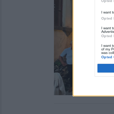
Opted 
I want t
Opted 
I want 
Advertis
Opted 
I want t
of my P
was col
Opted 