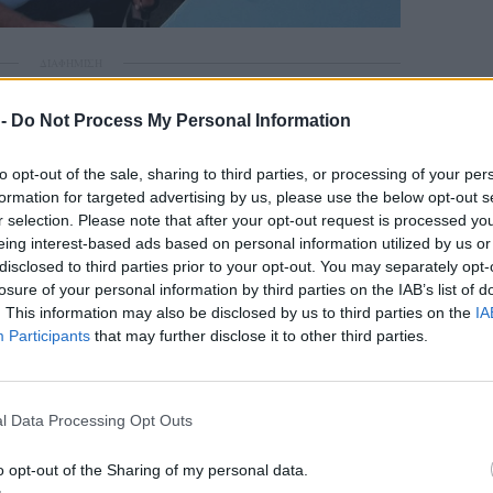
ΔΙΑΦΗΜΙΣΗ
 -
Do Not Process My Personal Information
to opt-out of the sale, sharing to third parties, or processing of your per
formation for targeted advertising by us, please use the below opt-out s
r selection. Please note that after your opt-out request is processed y
eing interest-based ads based on personal information utilized by us or
αν ενεργά στην προετοιμασία και το μαγείρεμα
disclosed to third parties prior to your opt-out. You may separately opt-
υ προσφέρθηκε στους προσκυνητές και
losure of your personal information by third parties on the IAB’s list of
. This information may also be disclosed by us to third parties on the
IA
Αγίας Τριάδας, στο βουνό του Αφάλωνα.
Participants
that may further disclose it to other third parties.
ωινές ώρες συνέβαλαν στις εργασίες
ων, στηρίζοντας την ομαλή διεξαγωγή της
l Data Processing Opt Outs
o opt-out of the Sharing of my personal data.