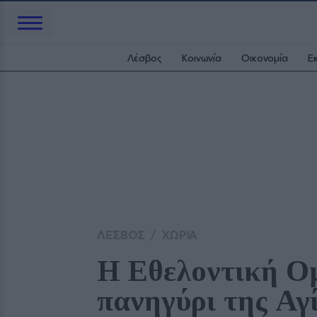
Λέσβος
Κοινωνία
Οικονομία
Ε
ΛΕΣΒΟΣ
/
ΧΩΡΙΑ
Η Εθελοντική Ο
πανηγύρι της Αγ