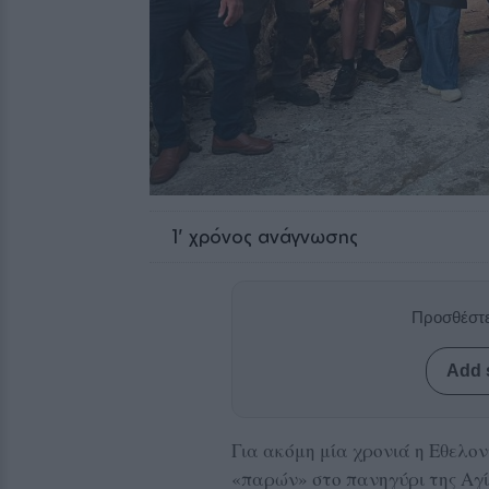
1
' χρόνος ανάγνωσης
Προσθέστε
Add 
Για ακόμη μία χρονιά η Εθελο
«παρών» στο πανηγύρι της Αγ