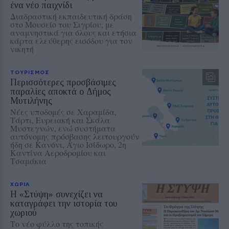
ένα νέο παιχνίδι
Διαδραστική εκπαιδευτική δράση
στο Μουσείο του Σιγρίου, με
αναμνηστικά για όλους και ετήσια
κάρτα ελεύθερης εισόδου για τον
νικητή
ΤΟΥΡΙΣΜΟΣ
Περισσότερες προσβάσιμες
παραλίες αποκτά ο Δήμος
Μυτιλήνης
Νέες υποδομές σε Χαραμίδα,
Τάρτι, Ευρειακή και Σκάλα
Μυστεγνών, ενώ συστήματα
αυτόνομης πρόσβασης λειτουργούν
ήδη σε Κανόνι, Άγιο Ισίδωρο, 2η
Καντίνα Αεροδρομίου και
Τσαμάκια
ΧΩΡΙΑ
Η «Στύψη» συνεχίζει να
καταγράφει την ιστορία του
χωριού
Το νέο φύλλο της τοπικής