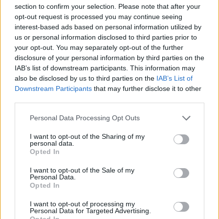
περιγράφοντας ένα εξαιρετικά ρευστό πολιτικό
section to confirm your selection. Please note that after your
σκηνικό.
opt-out request is processed you may continue seeing
interest-based ads based on personal information utilized by
«Λείπει η κουλτούρα και η ευγένεια»
us or personal information disclosed to third parties prior to
your opt-out. You may separately opt-out of the further
Με τη ματιά ανθρώπου που έζησε από κοντά τη
disclosure of your personal information by third parties on the
IAB’s list of downstream participants. This information may
Μεταπολίτευση, ο Στρατής Λιαρέλλης
also be disclosed by us to third parties on the
IAB’s List of
εμφανίστηκε ιδιαίτερα προβληματισμένος για το
Downstream Participants
that may further disclose it to other
επίπεδο του σημερινού πολιτικού λόγου.
third parties.
Υποστήριξε ότι έχει φτωχύνει το λεξιλόγιο, έχει
Personal Data Processing Opt Outs
περιοριστεί η ποιότητα της πολιτικής
I want to opt-out of the Sharing of my
αντιπαράθεσης και έχουν χαθεί χαρακτηριστικά
personal data.
Opted In
που κάποτε θεωρούνταν αυτονόητα.
I want to opt-out of the Sale of my
«Λείπει μια μόρφωση, μια κουλτούρα και μια
Personal Data.
Opted In
ευγένεια με την αστική έννοια του όρου»,
ανέφερε, φέρνοντας ως παραδείγματα πολιτικές
I want to opt-out of processing my
Personal Data for Targeted Advertising.
προσωπικότητες όπως ο Σάκης Πεπονής και ο
Opted In