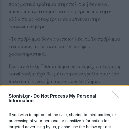
πραγματικό ερώτημα στην πολιτική δεν είναι
ποιος επικαλείται μια ιστορική προσωπικότητα,
αλλά ποιος καταφέρνει να εμπνεύσει την
κοινωνία σήμερα.
«Το πρόβλημα δεν είναι ποιος λέει τι. Το πρόβλημα
είναι ποιος αρέσει και γιατί», ανέφερε
χαρακτηριστικά.
Για τον Αλέξη Τσίπρα σημείωσε ότι μέχρι στιγμής η
κοινή γνώμη έχει δει μόνο την αναγγελία του νέου
πολιτικού εγχειρήματος και όχι το πλήρες
πολιτικό του σχέδιο, εκτιμώντας ότι οι επόμενες
εκλογές μπορεί να οδηγήσουν σε πρωτοφανή
Stonisi.gr -
Do Not Process My Personal
Information
πολυκερματισμό του πολιτικού συστήματος.
If you wish to opt-out of the sale, sharing to third parties, or
«Μπορεί να δούμε ακόμη και δέκα ή δώδεκα
processing of your personal or sensitive information for
κόμματα στη Βουλή», προειδοποίησε,
targeted advertising by us, please use the below opt-out