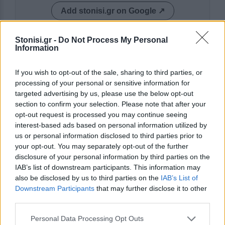
Add stonisi.gr on Google ↗
Stonisi.gr -
Do Not Process My Personal
Information
ΣΤΗΝ ΙΔΙΑ ΚΑΤΗΓΟΡΙΑ
If you wish to opt-out of the sale, sharing to third parties, or
ΑΓΡΟΤΕΣ
processing of your personal or sensitive information for
Ψίχουλα για τη βιοασφάλεια των
targeted advertising by us, please use the below opt-out
Περιφερειών
section to confirm your selection. Please note that after your
Μόνο στη Λέσβο έχουν δαπανηθεί
opt-out request is processed you may continue seeing
6.000.000 ευρώ μέσα σε
τεσσερισήμισι μήνες, ενώ το
interest-based ads based on personal information utilized by
Υπουργείο Αγροτικής Ανάπτυξης
us or personal information disclosed to third parties prior to
ανακοινώνει επιπλέον 12,5 εκατ.
your opt-out. You may separately opt-out of the further
ευρώ για ολόκληρη τη χώρα
disclosure of your personal information by third parties on the
IAB’s list of downstream participants. This information may
ΑΓΟΡΑ
also be disclosed by us to third parties on the
IAB’s List of
Η Μυτιλήνη κινείται στους
Downstream Participants
that may further disclose it to other
ρυθμούς της Λευκής Νύχτας
third parties.
Μουσική, παιδικές δράσεις,
κεράσματα και μεγάλες
προσφορές από τις 6.30 το
Personal Data Processing Opt Outs