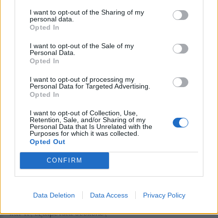
απόγευμα – Ο Γιάννης Μουτζούρης
παρουσίασε στον «Ν» 99 fm το
I want to opt-out of the Sharing of my
αναλυτικό πρόγραμμα
personal data.
Opted In
ΑΓΡΟΤΕΣ
I want to opt-out of the Sale of my
Νέα κρούσματα αφθώδους
Personal Data.
πυρετού σε Κάπη και Λεπέτυμνο
Opted In
Αρνητικά τα αποτελέσματα σε
άλλες 28 μονάδες
I want to opt-out of processing my
Personal Data for Targeted Advertising.
Opted In
I want to opt-out of Collection, Use,
Retention, Sale, and/or Sharing of my
Personal Data that Is Unrelated with the
ΣΥΝΕΝΤΕΥΞΗ
ΑΓΡΟΤΕΣ
Purposes for which it was collected.
Αντιμέτωπα με την ερημοποίηση
Opted Out
τα κτηνοτροφικά χωριά της
Λέσβου
CONFIRM
Ο κτηνοτρόφος Αχιλλέας
Κιαχαγιάς, από την Πελόπη,
μίλησε στον ραδιοφωνικό σταθμό
99 fm Στο Νησί για τις πολιτικές
Data Deletion
Data Access
Privacy Policy
ευθύνες και τα λάθη στη
διαχείριση του αφθώδους πυρετού
και τις εξαιρετικά δύσκολες