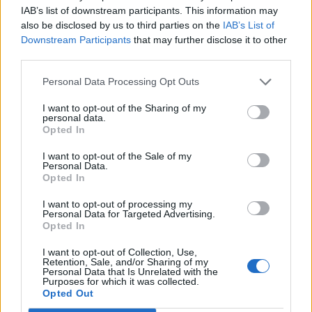
Εμπορικό Σύλλογο Μυτιλήνης
IAB’s list of downstream participants. This information may
also be disclosed by us to third parties on the
IAB’s List of
Downstream Participants
that may further disclose it to other
third parties.
ΜΟΥΣΙΚΗ
Η γιορτή της τράτας ζωντάνεψε
Personal Data Processing Opt Outs
ξανά στη Σκάλα Πολιχνίτου
Η αναπαράσταση του παλιού
I want to opt-out of the Sharing of my
αλιευτικού εθίμου, οι
personal data.
παραδοσιακοί χοροί και η μουσική
Opted In
γέμισαν το λιμάνι το βράδυ της 6ης
Αυγούστου
I want to opt-out of the Sale of my
Personal Data.
Opted In
ΠΡΟΣΦΥΓΕΣ
«Ένα βιβλίο, ένα χαμόγελο» για
I want to opt-out of processing my
Personal Data for Targeted Advertising.
τα παιδιά του Κοινωνικού
Opted In
Φροντιστηρίου Μυτιλήνης
Βραβεύτηκαν οι μαθητές για την
I want to opt-out of Collection, Use,
προσπάθειά τους – Ο Ματίν, παιδί
Retention, Sale, and/or Sharing of my
πρόσφυγας, πέρασε στη
Personal Data that Is Unrelated with the
Νοσηλευτική του Αριστοτελείου
Purposes for which it was collected.
Πανεπιστημίου Θεσσαλονίκης
Opted Out