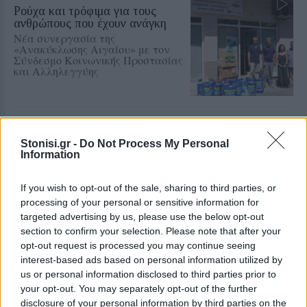
Ρούχα και τρόφιμα για τους
ανθρώπους που έχουν ανάγκη
Νέα συνεργασία της
«Ανακύκλωσης Αιγαίου» με τον
Σύνδεσμο Κοινωνικής Προστασίας
και Αλληλεγγύης
ΔΡΑΣΕΙΣ
Καλοκαιρινή γιορτή για τα
Stonisi.gr -
Do Not Process My Personal
παιδιά της «Κυψέλης»
Information
Μουσική, τραγούδι και χορός στη
Λέσχη Αξιωματικών από τον
Ελληνικό Ερυθρό Σταυρό και την
If you wish to opt-out of the sale, sharing to third parties, or
98 ΑΔΤΕ
processing of your personal or sensitive information for
targeted advertising by us, please use the below opt-out
section to confirm your selection. Please note that after your
opt-out request is processed you may continue seeing
ΡΕΠΟΡΤΑΖ
ΔΡΑΣΕΙΣ
interest-based ads based on personal information utilized by
Στο Πανελλήνιον έκθεση
σύνδεσης του σήμερα της
us or personal information disclosed to third parties prior to
Μυτιλήνης με το χθες
your opt-out. You may separately opt-out of the further
Μια έκθεση διοργανωμένη από τον
disclosure of your personal information by third parties on the